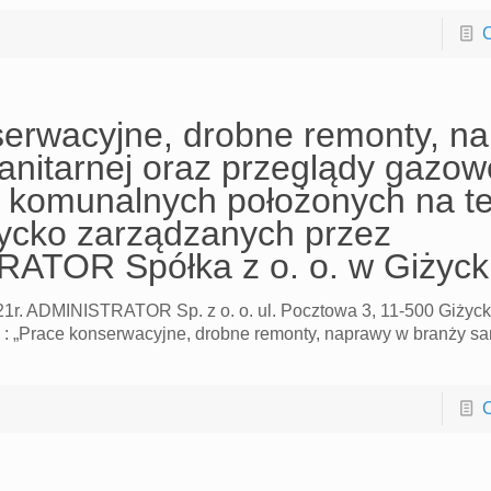
C
erwacyjne, drobne remonty, n
anitarnej oraz przeglądy gazo
 komunalnych położonych na te
ycko zarządzanych przez
ATOR Spółka z o. o. w Giżyc
021r. ADMINISTRATOR Sp. z o. o. ul. Pocztowa 3, 11-500 Giżyc
: „Prace konserwacyjne, drobne remonty, naprawy w branży san
C