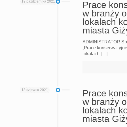
19 października 2021
Prace kons
w branży 
lokalach k
miasta Giż
ADMINISTRATOR Sp. z 
„Prace konserwacyjne
lokalach […]
18 czerwca 2021
Prace kons
w branży 
lokalach k
miasta Giż