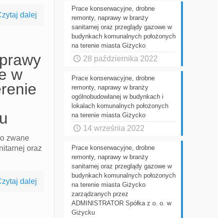
Prace konserwacyjne, drobne
zytaj dalej
remonty, naprawy w branży
sanitarnej oraz przeglądy gazowe w
budynkach komunalnych położonych
na terenie miasta Giżycko
aprawy
28 października 2022
we w
Prace konserwacyjne, drobne
renie
remonty, naprawy w branży
ogólnobudowlanej w budynkach i
lokalach komunalnych położonych
ku
na terenie miasta Giżycko
14 września 2022
ko zwane
itarnej oraz
Prace konserwacyjne, drobne
remonty, naprawy w branży
sanitarnej oraz przeglądy gazowe w
budynkach komunalnych położonych
zytaj dalej
na terenie miasta Giżycko
zarządzanych przez
ADMINISTRATOR Spółka z o. o. w
Giżycku