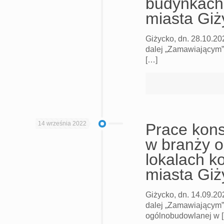
budynkach
miasta Giż
Giżycko, dn. 28.10.2
dalej „Zamawiającym” 
[…]
14 września 2022
Prace kons
w branży 
lokalach k
miasta Giż
Giżycko, dn. 14.09.2
dalej „Zamawiającym”
ogólnobudowlanej w 