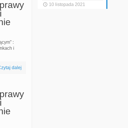
aprawy
10 listopada 2021
i
nie
ącym” :
nkach i
zytaj dalej
aprawy
i
nie