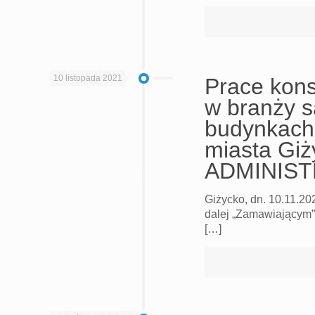
10 listopada 2021
Prace kons
w branży s
budynkach
miasta Giż
ADMINISTR
Giżycko, dn. 10.11.2
dalej „Zamawiającym” 
[…]