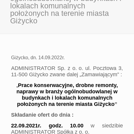
lokalach komunalnych
położonych na terenie miasta
Giżycko
Giżycko, dn. 14.09.2022r.
ADMINISTRATOR Sp. z o. o. ul. Pocztowa 3,
11-500 Giżycko zwane dalej „Zamawiającym” :
Prace konserwacyjne, drobne remonty,
„
naprawy w branży ogólnobudowlanej w
budynkach i lokalach
komunalnych
położonych na terenie miasta Giżycko
”
Składanie ofert do dnia :
2
2
.
0
9
.20
2
1
r
. godz.
10
.00
w siedzibie
ADMINISTRATOR Spółka z o. o.