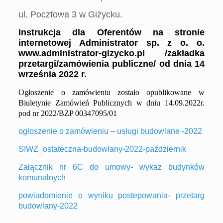
ul. Pocztowa 3 w Giżycku.
Instrukcja dla Oferentów
na stronie
internetowej Administrator sp. z o. o.
www.
a
dministrator
-gizycko.pl
/zakładka
przetargi/
zamówienia publiczne/
od dnia
1
4
września
20
2
2
r.
Ogłoszenie o zamówieniu zostało opublikowane w
Biuletynie Zamówień Publicznych w dniu
1
4
.
0
9
.202
2
r.
pod nr 202
2
/BZP 00
347095
/01
ogłoszenie o zamówieniu – usługi budowlane -2022
SIWZ_ostateczna-budowlany-2022-październik
Załącznik nr 6C do umowy- wykaz budynków
komunalnych
powiadomienie o wyniku postepowania- przetarg
budowlany-2022