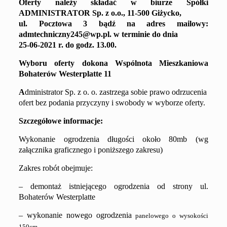
Oferty należy składać
w biurze Spółki
ADMINISTRATOR
Sp. z o.o.,
11-500 Giżycko,
ul. Pocztowa 3
bądź na adres mailowy
:
admtechniczny245@wp.pl
.
w terminie do dnia
25
-0
6
-202
1
r. do godz. 13.00
.
Wyboru oferty dokona
Wspólnota Mieszkaniowa
Bohaterów Westerplatte 11
A
dministrator Sp. z o. o. zastrzega sobie prawo odrzucenia
ofert bez podania przyczyny i swobody w wyborze oferty.
S
zczegółowe informacje:
Wykonanie ogrodzenia długości około 80mb (wg
załącznika graficznego i poniższego zakresu)
Zakres robót obejmuje:
–
demontaż istniejącego ogrodzenia od strony ul.
Bohaterów Westerplatte
– wykonanie nowego ogrodzenia
panelowego
o wysokości
15
0cm.