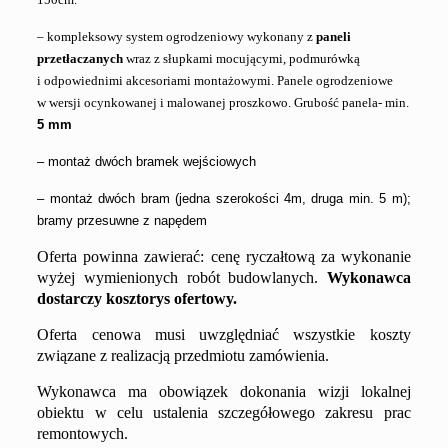
–
k
ompleksowy system ogrodzeniowy wykonany z
paneli
przetłaczanych
wraz z słupkami mocującymi,
podmurówką
i odpowiednimi akcesoriami montażowymi. Panele ogrodzeniowe
w wersji ocynkowanej i malowanej proszkowo.
Grubość panela- min.
5 mm
– montaż dwóch bramek wejściowych
– montaż dwóch bram (jedna szerokości 4m, druga min. 5 m);
bramy przesuwne z napędem
Oferta powinna zawierać:
cenę ryczałtową za wykonanie
wyżej wymienion
ych
rob
ót
budowlan
ych
.
Wykonawca
dostarczy kosztorys ofertowy.
Oferta cenowa musi uwzględniać wszystkie koszty
związane z realizacją przedmiotu zamówienia.
Wykonawca ma obowiązek dokonania wizji lokalnej
obiektu w celu ustalenia szczegółowego zakresu prac
remontowych.