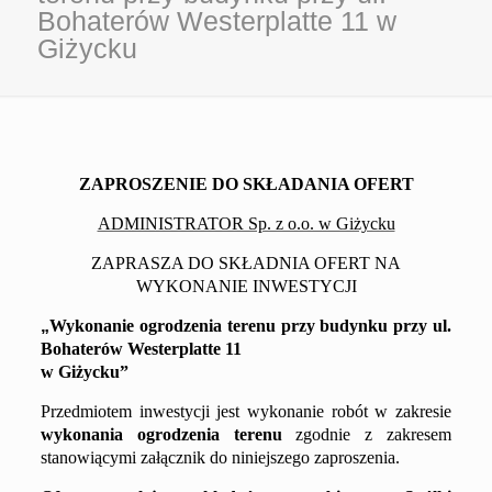
Bohaterów Westerplatte 11 w
Giżycku
ZAPROSZENIE DO SKŁADANIA OFERT
ADMINISTRATOR Sp. z o.o. w Giżycku
ZAPRASZA DO SKŁADNIA OFERT NA
WYKONANIE INWESTYCJI
„
Wykonanie
o
grodzenia
terenu przy
budynku przy
ul.
Bohaterów Westerplatte 11
w Giżycku
”
Przedmiotem inwestycji jest wykonanie robót w zakresie
wykonania ogrodzenia
terenu
zgodnie z
zakresem
stanowiącym
i
załącznik do niniejszego zaproszenia.