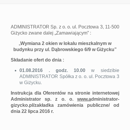
ADMINISTRATOR Sp. z o. o. ul. Pocztowa 3, 11-500
Giżycko zwane dalej „Zamawiającym” :
„
Wymiana 2 okien w lokalu mieszkalnym w
budynku przy ul. Dąbrowskiego 6/9 w Giżycku”
Składanie ofert do dnia :
01.08.2016 . godz. 10.00
w siedzibie
ADMINISTRATOR Spółka z o. o. ul. Pocztowa 3
w Giżycku.
Instrukcja dla Oferentów
na stronie internetowej
Administrator sp. z o. o.
www.
a
dministrator
-
gizycko.pl/zakładka zamówienia publiczne/
od
dnia 22 lipca 2016 r.