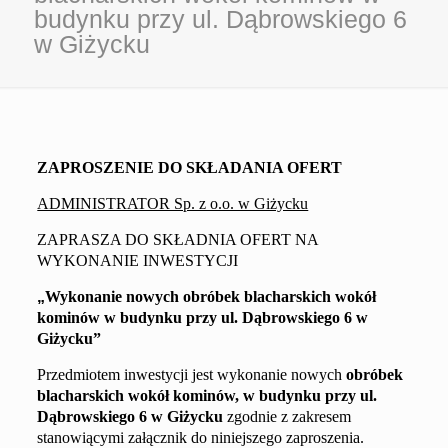
budynku przy ul. Dąbrowskiego 6
w Giżycku
ZAPROSZENIE DO SKŁADANIA OFERT
ADMINISTRATOR Sp. z o.o. w Giżycku
ZAPRASZA DO SKŁADNIA OFERT NA
WYKONANIE INWESTYCJI
„
Wykonanie
nowych
obróbek blacharskich wokół
kominów w budynku przy ul.
Dąbrowskiego 6
w
Giżycku
”
Przedmiotem inwestycji jest wykonanie
nowych
obróbek
blacharskich wokół kominów, w budynku przy ul.
Dąbrowskiego 6
w Giżycku
zgodnie z
zakresem
stanowiącym
i
załącznik do niniejszego zaproszenia.