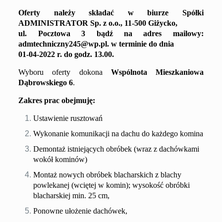
Oferty należy składać
w biurze Spółki
ADMINISTRATOR
Sp. z o.o.,
11-500 Giżycko,
ul. Pocztowa 3
bądź na adres mailowy
:
admtechniczny245@wp.pl
.
w terminie do dnia
01
-0
4
-202
2
r. do godz. 13.00
.
Wyboru oferty dokona
Wspólnota Mieszkaniowa
Dąbrowskiego 6
.
Zakres prac obejmuję:
Ustawienie rusztowań
Wykonanie komunikacji na dachu do każdego komina
Demontaż istniejących obróbek (wraz z dachówkami
wokół kominów)
Montaż nowych obróbek blacharskich z blachy
powlekanej (wciętej w komin); wysokość obróbki
blacharskiej min. 25 cm,
Ponowne ułożenie dachówek,