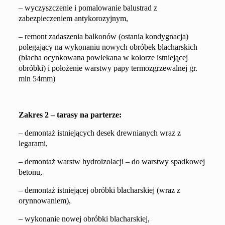
–
wyczyszczenie i pomalowanie balustrad
z
zabezpieczeniem antykorozyjnym,
–
remont zadaszenia balkonów (ostania kondygnacja)
polegający na wykonaniu nowych obróbek blacharskich
(blacha ocynkowana powlekana w kolorze istniejącej
obróbki) i położenie warstwy papy termozgrzewalnej gr.
min 54mm)
Z
akres 2 – taras
y
na parterze:
–
demontaż istniejących desek drewnianych wraz z
legarami,
– demontaż warstw
hydro
izolacji – do
warstwy spadkowej
betonu,
– demontaż istniejącej obróbki blacharskiej (wraz z
orynnowaniem),
–
wykonanie nowej obróbki blacharskiej,