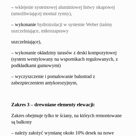
–
w
klejenie systemowej aluminiowej listwy okapowej
(
umożliwiającej montaż rynny
),
– wykonanie
hydro
izolacji
w systemie Weber
(taśmy
uszczelniające, mikrozaprawy
uszczelniające),
–
wykonanie okładziny taras
ów
z deski kompozytowej
(system
wentylowany na wspornikach regulowanych, z
podkładkami gumowymi)
–
wyczyszczenie i pomalowanie balustrad
z
zabezpieczeniem antykorozyjnym,
Z
akres
3
–
drewniane elementy elewacji
:
Z
akres obejmuje tylko te ściany, na których remontowane
są balkony
– należy założyć wymianę około 10% desek na nowe