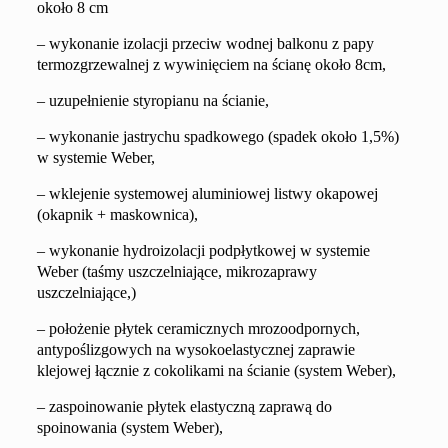
około
8 cm
–
wykonanie izolacji
przeciw wodnej balkonu
z papy
termozgrzewalnej
z wywinięciem na ścianę oko
ł
o
8
cm,
– uzupełnienie
styropianu na ścianie,
–
wykonanie jastrychu spadkowego (spadek
około
1,5%)
w systemie Weber,
–
w
klejenie systemowej aluminiowej listwy okapowej
(okapnik + maskownica),
– wykonanie
hydro
izolacji
podpłytkowej
w systemie
Weber
(taśmy uszczelniające, mikrozaprawy
uszczelniające,)
–
położenie płytek ceramicznych mrozoodpornych,
antypoślizgowych
na wysokoelastycznej zaprawie
klejowej łącznie z cokolikami na ścianie
(system Weber),
– zaspoinowanie płytek elastyczną zaprawą do
spoinowania (system Weber),