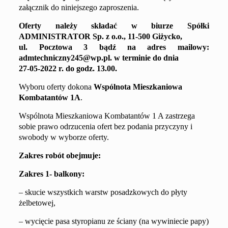
załącznik do niniejszego zaproszenia.
Oferty należy składać
w biurze Spółki
ADMINISTRATOR
Sp. z o.o.,
11-500 Giżycko,
ul. Pocztowa 3
bądź na adres mailowy
:
admtechniczny245@wp.pl
.
w terminie do dnia
27
-0
5
-202
2
r. do godz. 13.00
.
Wyboru oferty dokona
Wspólnota Mieszkaniowa
Kombatantów 1A
.
Wspólnota Mieszkaniowa Kombatantów 1 A zastrzega
sobie prawo odrzucenia ofert bez podania przyczyny i
swobody w wyborze oferty.
Zakres robót obejmuje:
Zakres 1- balkony:
– skucie wszystkich warstw posadzkowych do płyty
żelbetowej,
–
wyci
ę
cie pasa styropianu ze ściany (na wywiniecie papy)