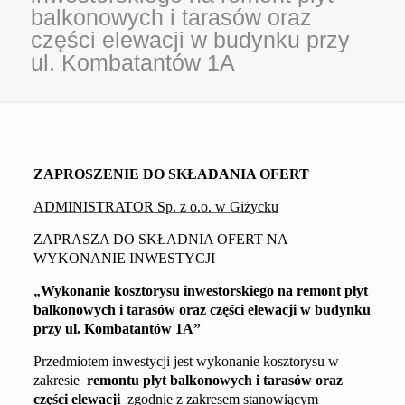
balkonowych i tarasów oraz
części elewacji w budynku przy
ul. Kombatantów 1A
ZAPROSZENIE DO SKŁADANIA OFERT
ADMINISTRATOR Sp. z o.o. w Giżycku
ZAPRASZA DO SKŁADNIA OFERT NA
WYKONANIE INWESTYCJI
„
Wykonanie kosztorysu
inwestorskiego
na remont
płyt
balkonowych
i taras
ów oraz części elewacji
w budynku
przy
ul.
Kombatantów 1A
”
Przedmiotem inwestycji jest wykonanie
kosztorysu
w
zakresie
remontu płyt balkonowych
i tarasów oraz
części elewacji
zgodnie z
zakresem
stanowiącym