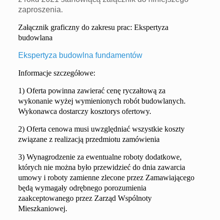
zaproszenia.
Załącznik graficzny do zakresu prac: Ekspertyza
budowlana
Ekspertyza budowlna fundamentów
Informacje szczegółowe:
1)
Oferta powinna zawierać
cenę ryczałtową za
wykonanie
wyżej wymienion
ych
rob
ót
budowlan
ych
.
Wykonawca dostarczy kosztorys ofertowy.
2)
Oferta cenowa musi uwzględniać wszystkie koszty
związane z realizacją przedmiotu zamówienia
3)
Wynagrodzenie za ewentualne roboty dodatkowe,
których nie można było przewidzieć do dnia zawarcia
umowy i roboty zamienne zlecone przez Zamawiającego
będą wymagały odrębnego porozumienia
zaakceptowanego przez Zarząd Wspólnoty
Mieszkaniowej.