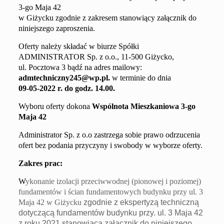
3-go Maja 42
w Giżycku
zgodnie z
zakresem
stanowiący załącznik do
niniejszego zaproszenia.
Oferty należy składać
w biurze Spółki
ADMINISTRATOR
Sp. z o.o.,
11-500 Giżycko,
ul. Pocztowa 3
bądź na adres mailowy
:
admtechniczny245@wp.pl
.
w terminie do dnia
09
-0
5
-202
2
r. do godz. 1
4
.00
.
Wyboru oferty dokona
Wspólnota Mieszkaniowa
3-go
Maja 42
Administrator Sp. z o.o zastrzega sobie prawo odrzucenia
ofert bez podania przyczyny i swobody w wyborze oferty.
Zakres prac:
W
ykonanie izolacji przeciwwodnej (pionowej i poziomej)
fundamentów i ścian fundamentowych budynku przy ul. 3
Maja 42 w Giżycku
zgodnie z ekspertyzą techniczną
dotyczącą fundamentów budynku przy. ul. 3 Maja 42
z roku 2021 stanowiącą załącznik do niniejszego