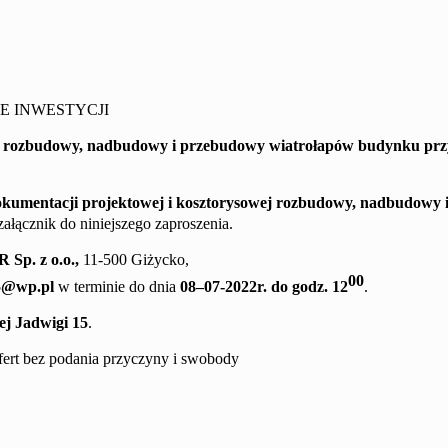
E INWESTYCJI
j
rozbudowy, nadbudowy i
przebudowy wiatrołapów
budynku prz
okumentacji projektowej
i kosztorysowej
rozbudowy, nadbudowy 
ałącznik do niniejszego zaproszenia.
OR
Sp. z o.o.,
11-500 Giżycko,
00
5@wp.pl
w terminie do dnia
08
–
0
7
-20
2
2
r. do godz. 1
2
.
j Jadwigi 15
.
ofert bez podania przyczyny i swobody