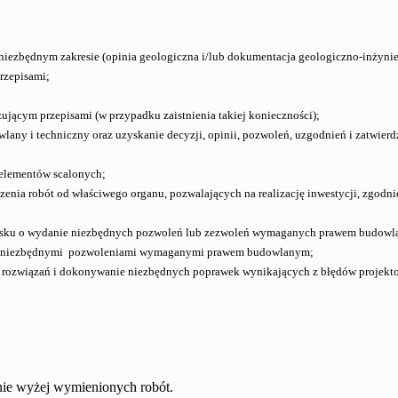
iezbędnym zakresie (opinia geologiczna i/lub dokumentacja geologiczno-inżynie
rzepisami;
zującym przepisami (w przypadku zaistnienia takiej konieczności);
lany i techniczny oraz uzyskanie decyzji, opinii, pozwoleń, uzgodnień i zatwier
i elementów scalonych;
enia robót od właściwego organu, pozwalających na realizację inwestycji, zgodni
iosku o wydanie niezbędnych pozwoleń lub zezwoleń wymaganych prawem budow
e z niezbędnymi pozwoleniami wymaganymi prawem budowlanym;
im rozwiązań i dokonywanie niezbędnych poprawek wynikających z błędów projekt
nie wyżej wymienionych robót.