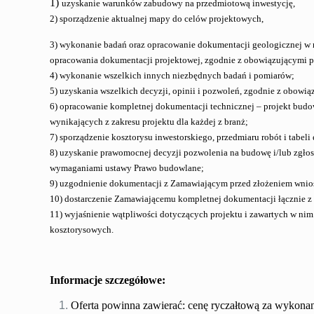
1)
uzyskanie warunków zabudowy na przedmiotową inwestycję,
2
) sporządzenie aktualnej mapy do celów projektowych,
3) wykonanie badań oraz opracowanie dokumentacji geologicznej w n
opracowania dokumentacji projektowej, zgodnie z obowiązującymi p
4) wykonanie wszelkich innych niezbędnych badań i pomiarów;
5) uzyskania wszelkich decyzji, opinii i pozwoleń, zgodnie z obowią
6) opracowanie kompletnej dokumentacji technicznej – projekt budow
wynikających z zakresu projektu dla każdej z branż;
7) sporządzenie kosztorysu inwestorskiego, przedmiaru robót i tabel
8) uzyskanie prawomocnej decyzji pozwolenia na budowę i/lub zgłosz
wymaganiami ustawy Prawo budowlane;
9) uzgodnienie dokumentacji z Zamawiającym przed złożeniem wn
10) dostarczenie Zamawiającemu kompletnej dokumentacji łączni
11) wyjaśnienie wątpliwości dotyczących projektu i zawartych w n
kosztorysowych.
Informacje szczegółowe:
Oferta powinna zawierać: cenę ryczałtową za wykona