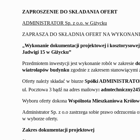
ZAPROSZENIE DO SKŁADANIA OFERT
ADMINISTRATOR Sp. z o.o. w Giżycku
ZAPRASZA DO SKŁADNIA OFERT NA WYKONANI
„
Wykonanie dokumentacji projektowej
i kosztorysowe
Jadwigi 15
w Giżycku
”
Przedmiotem inwestycji jest wykonanie robót w zakresie
d
wiatrołapów
budynku
zgodnie z
zakresem
stanowiącym
i
z
Oferty należy składać
w biurze
Spółki
ADMINISTRAT
ul. Pocztowa 3
bądź na adres mailowy
:
admtechniczny24
Wyboru oferty dokona
Wspólnota Mieszkaniowa
Królowe
Administrator Sp. z o.o zastrzega sobie prawo odrzucenia 
w wyborze oferty.
Zakres
dokumentacji projektowej