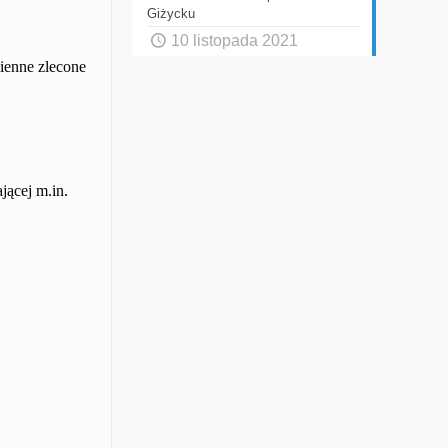
Giżycku
10 listopada 2021
ienne zlecone
ącej m.in.