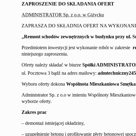
ZAPROSZENIE DO SKŁADANIA OFERT
ADMINISTRATOR Sp. z o.o. w Giżycku
ZAPRASZA DO SKŁADNIA OFERT NA WYKONANI
„
Remont
schodów zewnętrznych
w budynku przy
ul.
S
Przedmiotem inwestycji jest wykonanie robót w zakresie
r
niniejszego zaproszenia.
Oferty należy składać
w biurze
Spółki
ADMINISTRAT
ul. Pocztowa 3
bądź na adres mailowy
:
admtechniczny24
Wyboru oferty dokona
Wspólnota Mieszkaniowa
Smętka
Administrator Sp. z o.o w imieniu Wspólnoty Mieszkaniowe
wyborze oferty.
Zakres prac
– demontaż istniejącej okładziny,
– uzupełnienie betonu i profilowanie płyty betonowej spo