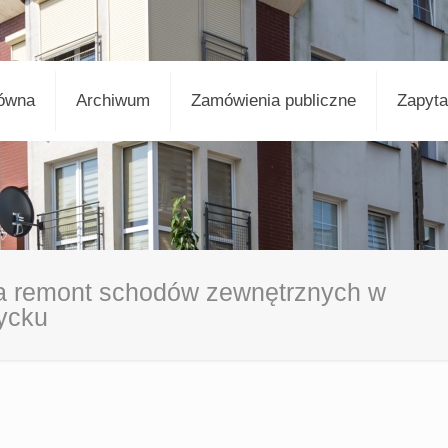
łówna
Archiwum
Zamówienia publiczne
Zapyta
 na remont schodów zewnętrznych w
ycku