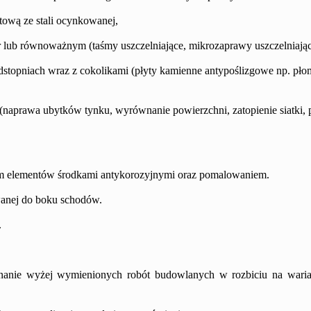
tową ze stali ocynkowanej,
 lub równoważnym (taśmy uszczelniające, mikrozaprawy uszczelniając
odstopniach wraz z cokolikami (płyty kamienne antypoślizgowe np. pł
(
naprawa ubytków tynku,
wyrównanie powierzchni,
za
topienie siatki,
iem elementów środkami antykorozyjnymi oraz pomalowaniem.
wanej do boku schodów.
.
nanie wyżej wymienionych robót budowlanych w rozbiciu na waria