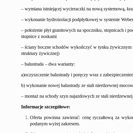
– wymiana istniejącej wycieraczki na nową systemową, kra
– wykonanie hydroizolacji podpłytkowej w systemie Weber
– położenie płyt granitowych na spoczniku, stopnicach i p
stopnice z noskami
– ściany boczne schodów wykończyć w tynku żywicznym 
struktury żywicznej
)
–
balustrada –
dwa
warianty:
a)
oczyszczenie balustrady i poręczy wraz z zabezpieczen
b) wykonanie nowej balustrady ze stali nierdzewnej moco
– montaż na schody szyn najazdowych ze stali nierdzewnej
Informacje szczegółowe:
Oferta powinna zawierać: cenę ryczałtową za wyko
podanym wyżej zakresem.