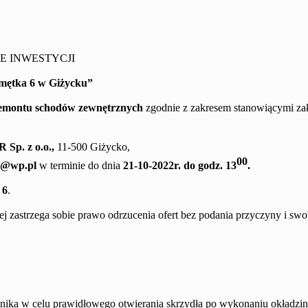
E INWESTYCJI
mętka 6
w Giżycku
”
emontu
schodów zewnętrznych
zgodnie z
zakresem
stanowiącym
i
za
OR
Sp. z o.o.,
11-500 Giżycko,
00
5@wp.pl
w terminie do dnia
21
-10
-20
2
2
r. do godz. 1
3
.
 6
.
j zastrzega sobie prawo odrzucenia ofert bez podania przyczyny i s
cznika w celu prawidłowego otwierania skrzydła po wykonaniu okładzi