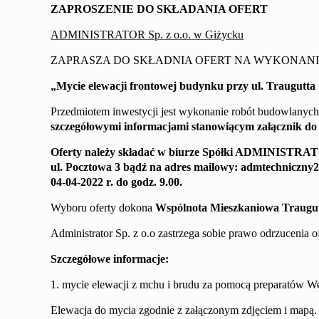
ZAPROSZENIE DO SKŁADANIA OFERT
ADMINISTRATOR Sp. z o.o. w Giżycku
ZAPRASZA DO SKŁADNIA OFERT NA WYKONANI
„
Mycie elewacji
frontowej
budynku przy ul.
Traugutta
Przedmiotem inwestycji jest wykonanie robót budowlanyc
szczegółowymi informacjami
stanowiącym załącznik do 
Oferty należy składać
w biurze Spółki
ADMINISTRA
ul. Pocztowa 3
bądź na adres mailowy
:
admtechniczny
04
-0
4
-202
2
r. do godz.
9
.00
.
Wyboru oferty dokona
Wspólnota Mieszkaniowa
Traugu
Administrator Sp. z o.o zastrzega sobie prawo odrzucenia 
Szczegółowe informacje:
1. mycie elewacji z mchu i brudu za pomocą preparatów 
Elewacja do mycia zgodnie z załączonym zdjęciem i mapą.