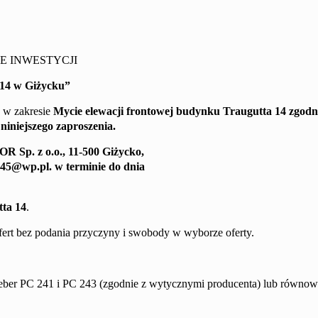
E INWESTYCJI
 14
w Giżycku
”
h w zakresie
Myci
e
elewacji
frontowej
budynku
Traugutta
14
zgodn
niniejszego zaproszenia.
TOR
Sp. z o.o.,
11-500 Giżycko,
245@wp.pl
.
w terminie do dnia
tta 14
.
ofert bez podania przyczyny i swobody w wyborze oferty.
Weber PC 241 i PC 243 (zgodnie z wytycznymi producenta) lub równo