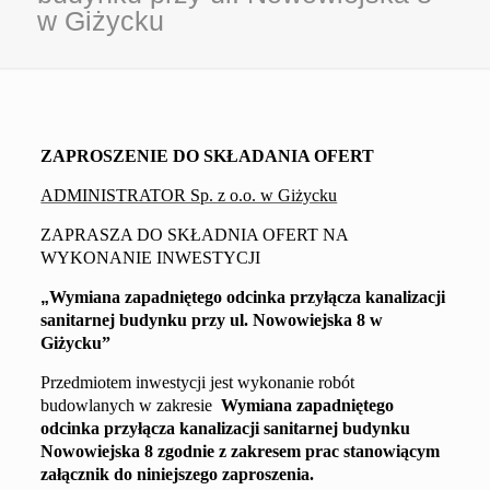
w Giżycku
ZAPROSZENIE DO SKŁADANIA OFERT
ADMINISTRATOR Sp. z o.o. w Giżycku
ZAPRASZA DO SKŁADNIA OFERT NA
WYKONANIE INWESTYCJI
„
Wymiana zapadniętego odcinka przyłącza kanalizacji
sanit
a
rnej
budynku przy ul.
Nowowiejska 8
w
Giżycku
”
Przedmiotem inwestycji jest wykonanie robót
budowlanych w zakresie
Wymiana zapadniętego
odcinka przyłącza kanalizacji sanit
a
rnej
budynku
Nowowiejska 8
zgodnie z
zakresem prac
stanowiącym
załącznik do niniejszego zaproszenia.