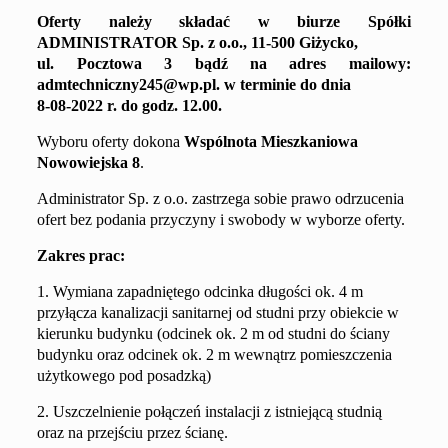
Oferty należy składać
w biurze Spółki
ADMINISTRATOR
Sp. z o.o.,
11-500 Giżycko,
ul. Pocztowa 3
bądź na adres mailowy
:
admtechniczny245@wp.pl
.
w terminie do dnia
8
-0
8
-202
2
r. do godz.
1
2
.00
.
Wyboru oferty dokona
Wspólnota Mieszkaniowa
Nowowiejska 8
.
Administrator Sp. z o.o. zastrzega sobie prawo odrzucenia
ofert bez podania przyczyny i swobody w wyborze oferty.
Zakres prac:
1. Wymiana zapadniętego odcinka długości ok. 4 m
przyłącza kanalizacji sanitarnej od studni przy obiekcie w
kierunku budynku (odcinek ok. 2 m od studni do ściany
budynku oraz odcinek ok. 2 m wewnątrz pomieszczenia
użytkowego pod posadzką)
2. Uszczelnienie połączeń instalacji z istniejącą studnią
oraz na przejściu przez ścianę.