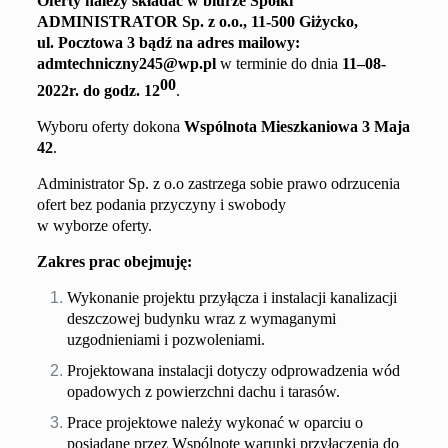
Oferty należy składać
w biurze Spółki
ADMINISTRATOR
Sp. z o.o.,
11-500 Giżycko,
ul. Pocztowa 3
bądź na adres mailowy
:
admtechniczny245@wp.pl
w terminie do dnia
11
–
0
8
-
00
20
2
2
r. do godz. 1
2
.
Wyboru oferty dokona
Wspólnota Mieszkaniowa
3 Maja
42
.
Administrator Sp. z o.o zastrzega sobie prawo odrzucenia
ofert bez podania przyczyny i swobody
w wyborze oferty.
Zakres prac obejmuję:
Wykonanie projektu przyłącza i instalacji kanalizacji
deszczowej budynku wraz z wymaganymi
uzgodnieniami i pozwoleniami.
Projektowana instalacji dotyczy odprowadzenia wód
opadowych z powierzchni dachu i tarasów.
Prace projektowe należy wykonać w oparciu o
posiadane przez Wspólnotę warunki przyłączenia do