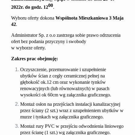
00
20
2
2
r. do godz. 1
2
.
Wyboru oferty dokona
Wspólnota Mieszkaniowa
3 Maja
42
.
Administrator Sp. z o.o zastrzega sobie prawo odrzucenia
ofert bez podania przyczyny i swobody
w wyborze oferty.
Zakres prac obejmuję:
Oczyszczenie, przemurowanie i uzupełnienie
ubytków ścian z cegły ceramicznej pełnej na
głębokość ok.12 cm oraz wykonanie tynków
renowacyjnych (lub równoważnych) w pasach
wysokości ok 60cm wg załącznika graficznego.
Montaż osłon na przejściach instalacji kanalizacyjnej
przez ściany (2 szt.) wraz z uzupełnieniem ubytków w
murze i tynkach wg załącznika graficznego.
Montaż rury PVC w przejściu odwodnienia liniowego
przez ścianę (1 szt.) wg załącznika graficznego.