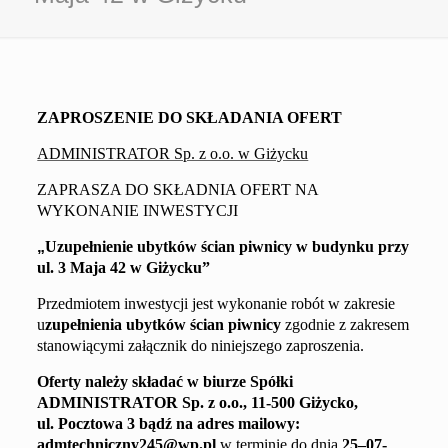
ZAPROSZENIE DO SKŁADANIA OFERT
ADMINISTRATOR Sp. z o.o. w Giżycku
ZAPRASZA DO SKŁADNIA OFERT NA
WYKONANIE INWESTYCJI
„
Uzupełnienie ubytków ścian piwnicy w
budynku przy
ul.
3 Maja 42
w Giżycku
”
Przedmiotem inwestycji jest wykonanie robót w zakresie
u
zupełnienia ubytków ścian piwnicy
zgodnie z
zakresem
stanowiącym
i
załącznik do niniejszego zaproszenia.
Oferty należy składać
w biurze Spółki
ADMINISTRATOR
Sp. z o.o.,
11-500 Giżycko,
ul. Pocztowa 3
bądź na adres mailowy
:
admtechniczny245@wp.pl
w terminie do dnia
25
–
0
7
-