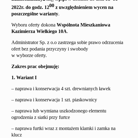
00
20
2
2
r. do godz. 1
2
z uwzględnieniem
wycen na
poszczególne
warianty
.
Wyboru oferty dokona
Wspólnota Mieszkaniowa
Kazimierza Wielkiego 10A
.
Administrator Sp. z o.o zastrzega sobie prawo odrzucenia
ofert bez podania przyczyny i swobody
w wyborze oferty.
Zakres prac obejmuję:
1. Wariant I
– naprawa i konserwacja 4 szt. drewnianych ławek
– naprawa i konserwacja 1 szt. piaskownicy
– naprawa lub wymiana uszkodzonego elementu
ogrodzenia z siatki przy furtce
– naprawa furtki wraz z montażem klamki i zamka na
klucz