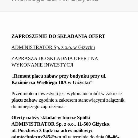
ZAPROSZENIE DO SKŁADANIA OFERT
ADMINISTRATOR Sp. z o.o. w Giżycku
ZAPRASZA DO SKŁADNIA OFERT NA
WYKONANIE INWESTYCJI
„
Remont
placu zabaw
przy
budynku przy
ul.
Kazimierza Wielkiego 10A
w Giżycku
”
Przedmiotem inwestycji jest wykonanie robót w zakresie
placu zabaw
zgodnie z
zakresem
stanowiącym
i
załącznik
do niniejszego zaproszenia.
Oferty należy składać
w biurze Spółki
ADMINISTRATOR
Sp. z o.o.,
11-500 Giżycko,
ul. Pocztowa 3
bądź na adres mailowy
:
admtechniczny245@wp.pl
w terminie do dnia
0
8
–
0
6
-