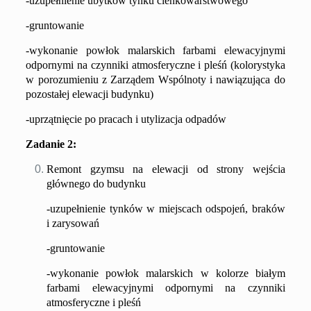
-uzupełnienie ubytków tynku cienkowarstwowego
-gruntowanie
-wykonanie powłok malarskich farbami elewacyjnymi
odpornymi na czynniki atmosferyczne i pleśń (kolorystyka
w porozumieniu z Zarządem Wspólnoty i nawiązująca do
pozostałej elewacji budynku)
-u
przątnięcie po pracach i utylizacja odpadów
Zadanie
2
:
Remont gzymsu na elewacji od strony wejścia
głównego do budynku
-uzupełnienie tynków w miejscach odspojeń, braków
i zarysowań
-gruntowanie
-wykonanie powłok malarskich w kolorze białym
farbami elewacyjnymi odpornymi na czynniki
atmosferyczne i pleśń