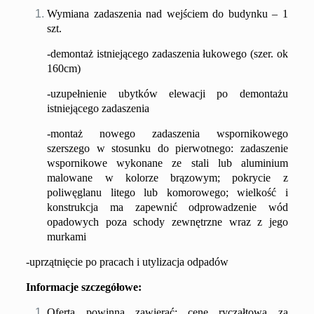
Wymiana zadaszenia nad wejściem do budynku – 1
szt.
-demontaż istniejącego zadaszenia łukowego (szer. ok
160cm)
-uzupełnienie ubytków elewacji po demontażu
istniejącego zadaszenia
-montaż nowego zadaszenia wspornikowego
szerszego w stosunku do pierwotnego: zadaszenie
wspornikowe wykonane ze stali lub aluminium
malowane w kolorze brązowym; pokrycie z
poliwęglanu litego lub komorowego; wielkość i
konstrukcja ma zapewnić odprowadzenie wód
opadowych poza schody zewnętrzne wraz z jego
murkami
-u
przątnięcie po pracach i utylizacja odpadów
Informacje szczegółowe:
Oferta powinna zawierać:
cenę ryczałtową za