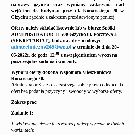
naprawy gz
y
msu oraz w
y
miany zadaszenia nad
wejściem
do
budynku
przy
ul.
Konarskiego 20
w
Giżycku
zgodnie z
zakresem
przedstawionym poniżej
.
Oferty należy składać
listownie
lub
w biurze Spółki
ADMINISTRATOR 11-500 Giżycko ul. Pocztowa 3
(SEKRETARIAT),
bądź
na adres mailowy
:
admtechniczny245@wp.pl
w terminie do dnia
2
0
–
00
0
5
-20
2
2
r. do godz. 1
2
z uwzględnieniem
wycen na
poszczególne zadania
i warianty
.
Wyboru oferty dokona
Wspólnota Mieszkaniowa
Ko
narskiego 20
.
A
dministrator Sp. z o. o. zastrzega sobie prawo odrzucenia
ofert bez podania przyczyny i swobody w wyborze oferty.
Zakres prac
:
Zadanie 1
:
1. Malowanie elewacji szczytowej należy wycenić w dwóch
wariantach: