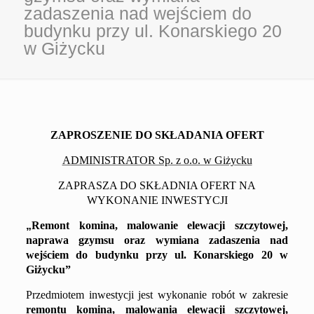
zadaszenia nad wejściem do
budynku przy ul. Konarskiego 20
w Giżycku
ZAPROSZENIE DO SKŁADANIA OFERT
ADMINISTRATOR Sp. z o.o. w Giżycku
ZAPRASZA DO SKŁADNIA OFERT NA
WYKONANIE INWESTYCJI
„
Remont
komina, malowanie elewacji
szczytowej
,
naprawa gz
y
msu oraz w
y
miana zadaszenia nad
wejściem
do
budynku
przy
ul.
Konarskiego 20
w
Giżycku
”
Przedmiotem inwestycji jest wykonanie robót w zakresie
r
emont
u
komina, malowania elewacji
szczytowej
,