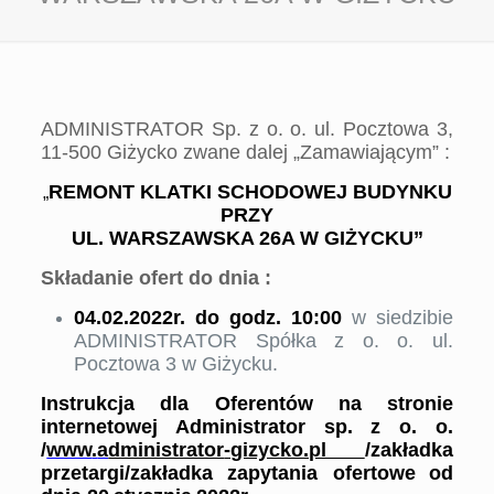
ADMINISTRATOR Sp. z o. o. ul. Pocztowa 3,
11-500 Giżycko zwane dalej „Zamawiającym” :
REMONT
KLATKI
SCHODOW
EJ
BUDYNKU
„
PRZY
UL.
WARSZAWSKA
26
A
W GIŻYCKU”
Składanie ofert do dnia :
04
.
02
.20
2
2
r
.
do
godz.
10
:00
w siedzibie
ADMINISTRATOR Spółka z o. o. ul.
Pocztowa 3 w Giżycku.
Instrukcja dla Oferentów
na stronie
internetowej Administrator sp. z o. o.
/
www
.
a
dministrator
-gizycko.pl
/zakładka
przetargi
/
zakładka zapytania ofertowe
od