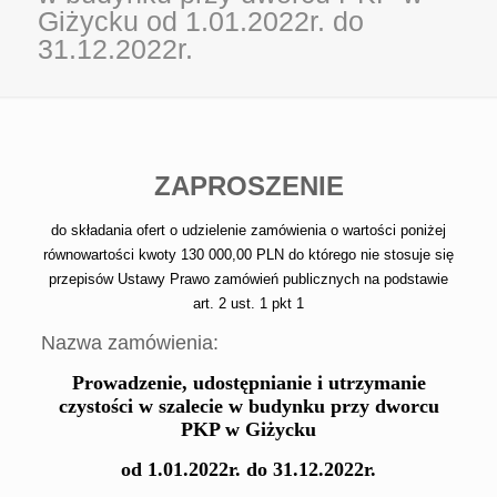
Giżycku od 1.01.2022r. do
31.12.2022r.
ZAPROSZENIE
do składania ofert
o udzielenie zamówienia o wartości poniżej
równowartości kwoty 130 000,00 PLN do którego nie stosuje się
przepisów Ustawy Prawo zamówień publicznych na podstawie
art. 2 ust. 1 pkt 1
Nazwa zamówienia:
P
rowadzenie, udostępnianie i utrzymanie
czystości w szalecie w budynku przy dworcu
PKP
w Giżycku
od 1.
0
1.20
2
2
r.
do 31.1
2
.20
2
2
r.