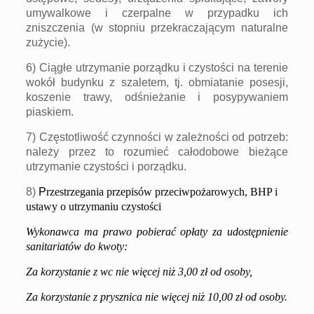
umywalkowe i czerpalne w przypadku ich
zniszczenia (w stopniu przekraczającym naturalne
zużycie).
6) Ciągłe utrzymanie porządku i czystości na terenie
wokół budynku z szaletem, tj. obmiatanie posesji,
koszenie trawy, odśnieżanie i posypywaniem
piaskiem.
7) Częstotliwość czynności w zależności od potrzeb:
należy przez to rozumieć całodobowe bieżące
utrzymanie czystości i porządku.
8
)
P
rzestrzegania przepisów przeciwpożarowych, BHP i
ustawy o utrzymaniu czystości
Wykonawca
ma
prawo
pobiera
ć opłaty za udostępnienie
sanitariatów do
kwoty:
Za
korzystanie
z
wc
nie
wi
ęcej niż
3
,
0
0 zł od osoby,
Za korzystanie z prysznica nie więcej niż 10,00 zł od osoby
.