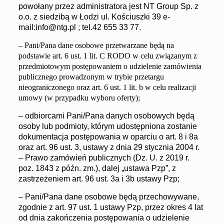
powołany przez administratora jest NT Group Sp. z
o.o. z siedzibą w Łodzi ul. Kościuszki 39 e-
mail:info@ntg.pl ; tel.42 655 33 77.
– Pani/Pana dane osobowe przetwarzane będą na
podstawie art. 6 ust. 1 lit.
C
RODO w celu związanym z
przedmiotowym postępowaniem o udzielenie zamówienia
publicznego prowadzonym w trybie przetargu
nieograniczonego oraz art. 6 ust. 1 lit. b w celu realizacji
umowy (w przypadku wyboru oferty);
– odbiorcami Pani/Pana danych osobowych będą
osoby lub podmioty, którym udostępniona zostanie
dokumentacja postępowania w oparciu o art. 8 i 8a
oraz art. 96 ust. 3, ustawy z dnia 29 stycznia 2004 r.
– Prawo zamówień publicznych (Dz. U. z 2019 r.
poz. 1843 z późn. zm.), dalej „ustawa Pzp”, z
zastrzeżeniem art. 96 ust. 3a i 3b ustawy Pzp;
– Pani/Pana dane osobowe będą przechowywane,
zgodnie z art. 97 ust. 1 ustawy Pzp, przez okres 4 lat
od dnia zakończenia postępowania o udzielenie