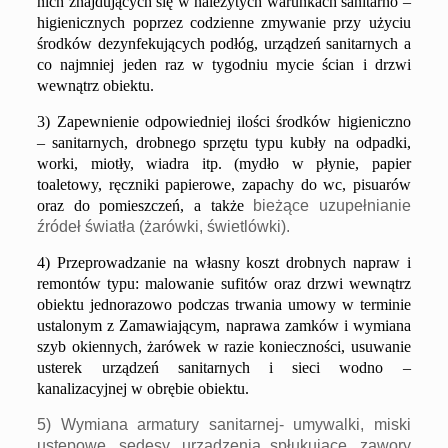
nich znajdujących się w należytych warunkach sanitarno –
higienicznych poprzez codzienne zmywanie przy użyciu
środków dezynfekujących podłóg, urządzeń sanitarnych a
co najmniej jeden raz w tygodniu mycie ścian i drzwi
wewnątrz obiektu.
3)
Zapewnienie odpowiedniej ilości środków higieniczno
– sanitarnych, drobnego sprzętu typu kubły na odpadki,
worki, miotły, wiadra itp.
(
mydło w płynie,
papier
toaletowy, ręczniki papierowe, zapachy do wc, pisuarów
oraz do pomieszczeń, a także
bieżące
uzupełnianie
źródeł
światła
(żarówki,
świetlówki).
4) Przeprowadzanie na własny koszt drobnych napraw i
remontów typu: malowanie sufitów oraz drzwi wewnątrz
obiektu jednorazowo podczas trwania umowy w terminie
ustalonym z Zamawiającym, naprawa zamków i wymiana
szyb okiennych, żarówek w razie konieczności, usuwanie
usterek urządzeń sanitarnych i sieci wodno –
kanalizacyjnej w obrębie obiektu.
5) Wymiana armatury sanitarnej- umywalki, miski
ustępowe, sedesy, urządzenia spłukujące, zawory