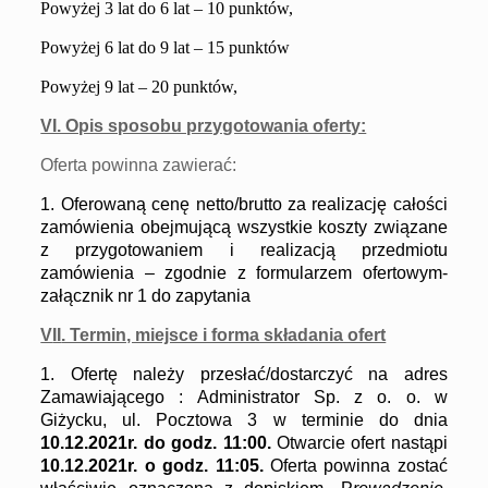
Powyżej 3 lat do 6 lat – 10 punktów,
Powyżej 6 lat do 9 lat – 15 punktów
Powyżej 9 lat – 20 punktów,
VI. Opis sposobu przygotowania oferty:
Oferta powinna zawierać:
1.
Oferowaną cenę netto/brutto za realizację całości
zamówienia obejmującą wszystkie koszty związane
z przygotowaniem i realizacją przedmiotu
zamówienia – zgodnie z formularzem ofertowym-
załącznik nr 1 do zapytania
V
II
. Termin, miejsce i forma składania ofert
1.
Ofertę należy przesłać/dostarczyć na adres
Zamawiającego : Administrator Sp. z o. o. w
Giżycku, ul. Pocztowa 3 w terminie do dnia
10
.1
2
.20
2
1
r. do godz. 1
1
:00.
Otwarcie ofert nastąpi
10
.1
2
.20
2
1
r.
o godz. 1
1
:0
5
.
Oferta powinna zostać