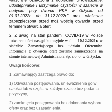
właściwie oznaczona z dopiskiem „
P
rowadzenie,
udostępnianie i utrzymanie czystości w szalecie w
budynku przy dworcu PKP
w Giżycku
od
01.
0
1.20
2
2
r.
do
31.1
2
.20
2
2
r.
”
oraz właściwie
zabezpieczona przed możliwością otwarcia
przed
terminem otwarcia ofert.
2.
Z
uwagi na stan pandemii COVID-19 w Polsce
otwarcie ofert nastąpi komisyjnie w dniu
10
.12.202
1
r.
w
siedzibie Zamawiającego bez udziału Oferentów.
Informacja z otwarcia ofert zostanie zamieszczona na
stronie internetowej
Administratora Sp. z o. o.
w Giżycku.
Uwagi końcowe:
1. Zamawiający zastrzega prawo do:
1) Odwołania postępowania, unieważnienia go w
całości lub w części w każdym czasie bez podania
przyczyny,
2) zamknięcia postępowania bez dokonania wyboru
oferty oraz bez uzasadnienia,