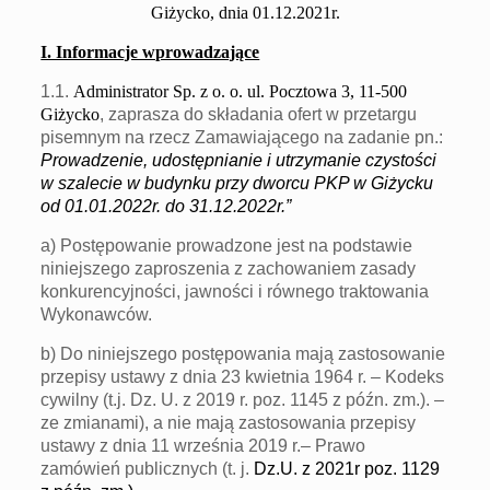
Giżycko, dnia 01.12.2021r.
I. Informacje wprowadzające
1.1.
Administrator Sp. z o. o. ul. Pocztowa 3, 11-500
Giżycko
, zaprasza do składania ofert w przetargu
pisemnym na rzecz Zamawiającego na zadanie pn.:
P
rowadzenie, udostępnianie i utrzymanie czystości
w szalecie w budynku przy dworcu PKP
w Giżycku
od 01.
0
1.20
2
2
r.
do
31.1
2
.20
2
2
r.
”
a) Postępowanie prowadzone jest na podstawie
niniejszego zaproszenia z zachowaniem zasady
konkurencyjności, jawności i równego traktowania
Wykonawców.
b) Do niniejszego postępowania mają zastosowanie
przepisy ustawy z dnia 23 kwietnia 1964 r. – Kodeks
cywilny (t.j. Dz. U. z 2019 r. poz. 1145 z późn. zm.). –
ze zmianami), a nie mają zastosowania przepisy
ustawy z dnia 11 września 2019 r.– Prawo
zamówień publicznych (t. j.
Dz.U. z 2021r poz. 1129