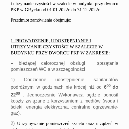
i utrzymanie czystości w szalecie w budynku przy dworcu
PKP
w Giżycku
od 01.
0
1.20
2
2
r.
do 31
.
1
2
.20
2
2
r
.
Przedmiot zamówienia obejmuje:
1
.
PROWADZENIE,
UDOST
ĘPNIANIE I
UTRZYMANIE CZYSTOŚCI W SZALECIE W
BUDYNKU PRZY DWORCU PKP W ZAKRESIE:
– bieżącej całorocznej obsługi i sprzątania
pomieszczeń WC a w szczególności :
1) Codzienne udostępnienie sanitariatów
00
podróżnym, w godzinach nie krócej niż od
6
do
00
22
. Jednocześnie Wykonawca będzie ponosił
koszty związane z korzystaniem z mediów (woda i
ścieki, energia elektryczna, centralne ogrzewanie-
gaz),
2)
Utrzymywanie pomieszczeń szaletu oraz urządzeń w