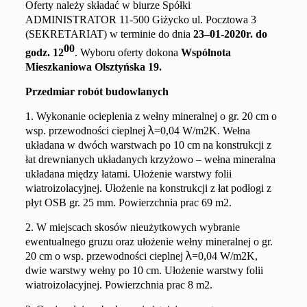
Oferty należy składać w biurze Spółki
ADMINISTRATOR 11-500 Giżycko ul. Pocztowa 3
(SEKRETARIAT) w terminie do dnia
23
–
01
-20
20
r. do
00
godz. 1
2
. Wyboru oferty dokona
Wspólnota
Mieszkaniowa
Olsztyńska 19.
Przedmiar robót budowlanych
1.
Wykonanie ocieplenia z wełny mineralnej o gr.
20
cm o
λ
wsp. przewodności cieplnej
=0,04 W/m2K.
Wełna
układana w
dw
óch
warstw
ach
po 10 cm
na konstrukcji z
łat drewnianych układanych krzyżowo – wełna mineralna
układana między łatami. Ułożenie warstwy folii
wiatroizolacyjnej. Ułożenie na konstrukcji z łat podłogi z
płyt OSB gr. 25 mm. Powierzchnia prac 69 m2.
2. W miejscach skosów nieużytkowych wybranie
ewentualnego gruzu oraz ułożenie wełny mineralnej o gr.
λ
20 cm o wsp. przewodności cieplnej
=0,04 W/m2K,
dwie warstwy wełny po 10 cm. Ułożenie warstwy folii
wiatroizolacyjnej. Powierzchnia prac 8 m2.