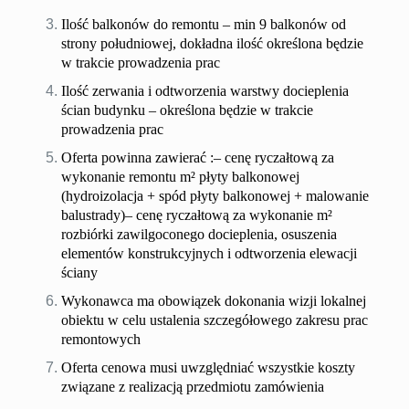
Ilość balkonów do remontu
–
min 9 balkonów od
strony południowej, dokładna ilość
określona będzie
w trakcie prowadzenia prac
Ilość zerwania i odtworzenia warstwy docieplenia
ścian budynku – określona będzie w trakcie
prowadzenia prac
Oferta powinna zawierać :
– cenę ryczałtową za
wykonanie remontu m
²
płyty balkonowej
(hydroizolacja + spód płyty balkonowej
+ malowanie
balustrady
)
– cenę ryczałtową za wykonanie m
²
rozbiórki zawilgoconego docieplenia, osuszenia
elementów konstrukcyjnych i odtworzenia elewacji
ściany
Wykonawca ma obowiązek dokonania wizji lokalnej
obiektu w celu ustalenia szczegółowego zakresu prac
remontowych
Oferta cenowa musi uwzględniać wszystkie koszty
związane z realizacją przedmiotu zamówienia