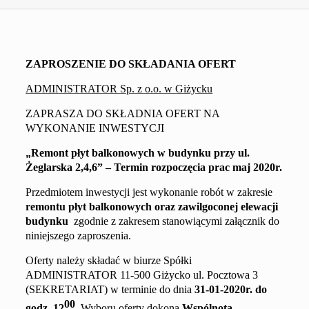
ZAPROSZENIE DO SKŁADANIA OFERT
ADMINISTRATOR Sp. z o.o. w Giżycku
ZAPRASZA DO SKŁADNIA OFERT NA
WYKONANIE INWESTYCJI
„
Remont płyt balkonowych w budynku przy
ul.
Żeglarska 2,4,6
” –
Termin rozpoczęcia prac maj 2020r.
Przedmiotem inwestycji jest wykonanie robót w zakresie
remontu płyt balkonowych
oraz zawilgoconej elewacji
budynku
zgodnie z
zakresem
stanowiącym
i
załącznik do
niniejszego zaproszenia.
Oferty należy składać w biurze Spółki
ADMINISTRATOR 11-500 Giżycko ul. Pocztowa 3
(SEKRETARIAT) w terminie do dnia
31
-01
-2020
r. do
00
godz. 1
2
. Wyboru oferty dokona
Wspólnota