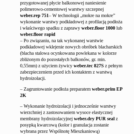
przygotowanej płycie balkonowej naniesienie
polimerowo-cementowej warstwy szczepnej
weber.rep 751
– W technologii „mokre na mokre”
wykonanie warstwy podkładowej z profilacją podłoża
i właściwego spadku z zaprawy
weber.floor 1000
lub
weber.floor rapid
– Po związaniu, na tak wykonanej warstwie
podkładowej wklejenie nowych obróbek blacharskich
(blacha stalowa ocynkowana powlekana w kolorze
zbliżonym do pozostałych balkonów, gr. min.
0,55mm) z użyciem żywicy
weber.tec 827S
z pełnym
zabezpieczeniem przed ich kontaktem z warstwą
hydroizolacji.
– Zagruntowanie podłoża preparatem
weber.prim EP
2K
– Wykonanie hydroizolacji i jednocześnie warstwy
wierzchniej z zastosowaniem wysoce elastycznej
membrany hydroizolacyjnej
weber.dry PUR seal
z
posypką kwarcową (kolor i granulacja zostanie
wybrana przez Wspólnotę Mieszkaniową)