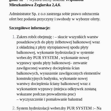
Mieszkaniowa
Żeglarska 2,4,6
.
Administrator Sp. z o.o zastrzega sobie prawo odrzucenia
ofert bez podania przyczyny i swobody w wyborze oferty.
S
zczegółowe informacje:
Zakres robót obejmuję :
– skucie wszystkich warstw
posadzkowych do płyty żelbetowej balkonowej wraz
z okładziną z płyty styropianowej spodu płyty
balkonowej, wykonanie hydroizolacji w systemie
w
eber.dry PUR SYSTEM ,
wykonanie
nowej
wyprawy spodu płyty balkonowej
– zerwanie
zawilgoconej warstwy docieplenia ścian
balkonowych,
wysuszenie zawilgoconych elementów
konstrukcyjnych budynku, wykonanie nowej
warstwy docieplenia ściany balkonowej wraz z
wykonaniem wyprawy
(miejsca odkrywek zostaną
wskazane podczas prowadzenia prac)
–
wyczyszczenie i pomalowanie balustrad
System hydroizolacji weber.dry PUR SYSTEM :
– Na