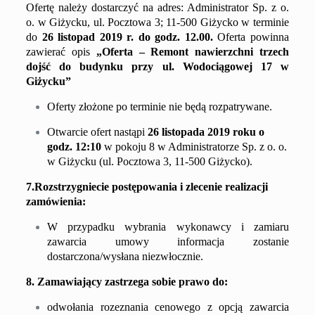
Ofertę należy dostarczyć na adres:
Administrator Sp. z o.
o.
w Giżycku,
u
l.
Pocztowa 3
; 11-500 Giżycko w terminie
do
26
listopad
2019 r. do godz. 1
2
.00.
Oferta powinna
zawierać opis
„Oferta –
Remont nawierzchni
trzech
dojść do budynku przy ul. Wodociągowej 17
w
Giżycku
”
Oferty złożone po terminie nie będą rozpatrywane.
Otwarcie ofert nastąpi
26
listopada
2019 roku o
godz. 1
2
:10
w pokoju
8
w
Administratorze Sp. z o. o.
w Giżycku (
u
l.
Pocztowa 3
, 11-500 Giżycko).
7.Rozstrzygniecie postępowania i zlecenie realizacji
zamówienia:
W przypadku wybrania wykonawcy i zamiaru
zawarcia umowy informacja zostanie
dostarczona/wysłana niezwłocznie.
8. Zamawiający zastrzega sobie prawo do:
odwołania rozeznania cenowego z opcją zawarcia