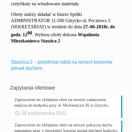
certyfikaty na wbudowane materiały.
Oferty należy składać w biurze Spółki
ADMINISTRATOR 11-500 Giżycko ul. Pocztowa 3
(SEKRETARIAT) w terminie do dnia
27
–
0
6
-2
018r. do
00
godz. 1
2
. Wyboru oferty dokona
Wspólnota
Mieszkaniowa
Staszica 2
Staszica 2 – przedmiar robót na remont kominów
ponad dachem
Zapytania ofertowe
Zaproszenie do składania ofert na remont zadaszenia
wejścia do budynku przy ul. Mickiewicza 26 w Giżycku
28 października 2022
Zaproszenie do składania ofert na remont pokrycia dachu
papowego wraz z remontem komina ponad dachem budynku