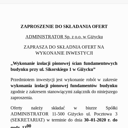
ZAPROSZENIE DO SKŁADANIA OFERT
ADMINISTRATOR Sp. z o.o. w Giżycku
ZAPRASZA DO SKŁADNIA OFERT NA
WYKONANIE INWESTYCJI
„
Wykonanie izolacji pionowej ścian fundamentowych
budynku przy ul.
Sikorskiego 1
w Giżycku
”
Przedmiotem inwestycji jest wykonanie robót w zakresie
wykonania izolacji pionowej fundamentów budynku
zgodnie z
zakresem
stanowiącym
i
załącznik do niniejszego
zaproszenia.
Oferty należy składać w biurze Spółki
ADMINISTRATOR 11-500 Giżycko ul. Pocztowa 3
(SEKRETARIAT) w terminie do dnia
30
–
01
-2020 r. do
00
godz. 1
3
.