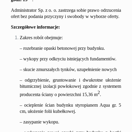
Administrator Sp. z o. o. zastrzega sobie prawo odrzucenia
ofert bez podania przyczyny i swobody w wyborze oferty.
S
zczegółowe informacje:
Zakres robót obejmuje:
– rozebranie opaski betonowej przy budynku
.
– wykopy przy odkryciu istniejących fundamentów.
– skucie zmurszałych tynków, uzupełnienie nowych
– odgrzybienie, gruntowanie i dwukrotne ułożenie
bitumicznej izolacji powłokowej zgodnie z systemem
2
producenta ścian
y
o powierzchni
15
,36
m
.
– ocieplenie ścian budynku styropianem Aqua gr. 5
cm, ułożenie folii kubełkowej.
–
zasypanie wykopu.