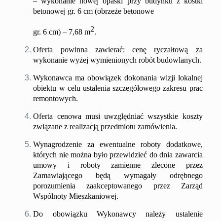
– wykonanie nowej
opaski przy budynku z kostki
betonowej gr. 6 cm
(obrzeże betonowe
2
gr. 6 cm)
–
7
,
68
m
.
Oferta powinna zawierać:
cenę ryczałtową za
wykonanie
wyżej wymienion
ych
rob
ót
budowlan
ych
.
Wykonawca ma obowiązek dokonania wizji lokalnej
obiektu w celu ustalenia szczegółowego zakresu prac
remontowych.
Oferta cenowa musi uwzględniać wszystkie koszty
związane z realizacją przedmiotu zamówienia.
Wynagrodzenie za ewentualne roboty dodatkowe,
których nie można było przewidzieć do dnia zawarcia
umowy i roboty zamienne zlecone przez
Zamawiającego będą wymagały odrębnego
porozumienia zaakceptowanego przez Zarząd
Wspólnoty Mieszkaniowej.
Do obowiązku Wykonawcy należy ustalenie