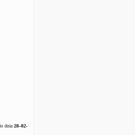
do dnia
28
–
02
-