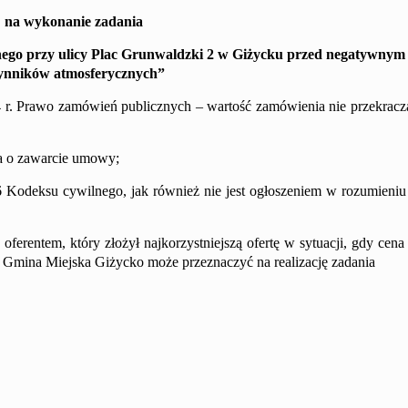
na wykonanie zadania
nego przy ulicy Plac Grunwaldzki 2 w Giżycku przed negatywny
ynników atmosferycznych
”
4 r. Prawo zamówień publicznych – wartość zamówienia nie przekrac
nia o zawarcie umowy;
66 Kodeksu cywilnego, jak również nie jest ogłoszeniem w rozumieniu
erentem, który złożył najkorzystniejszą ofertę w sytuacji, gdy cena
órą Gmina Miejska Giżycko może przeznaczyć na realizację zadania