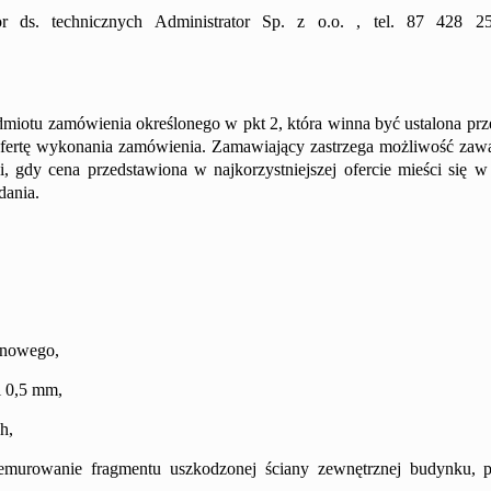
tor ds. technicznych Administrator Sp. z o.o. ,
tel. 87
428 2
edmiotu zamówienia określonego w pkt 2, która winna być ustalona prz
 ofertę wykonania zamówienia. Zamawiający zastrzega możliwość za
ji, gdy cena przedstawiona w najkorzystniejszej ofercie mieści się w
dania.
nnowego,
i 0,5 mm,
h,
zemurowanie fragmentu uszkodzonej ściany zewnętrznej budynku, 