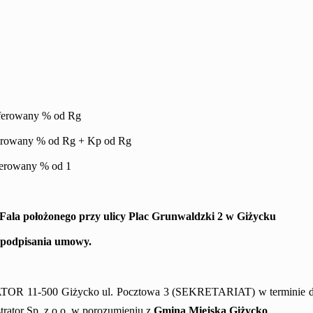
wany % od Rg
 % od Rg
+ Kp od Rg
owany % od 1
Fala położonego przy ulicy Plac Grunwaldzki 2 w Giżycku
 podpisania umowy.
RATOR 11-500 Giżycko ul. Pocztowa 3 (SEKRETARIAT) w terminie 
trator Sp. z o.o. w porozumieniu z
Gmin
ą
Miejsk
ą
Giżycko
.