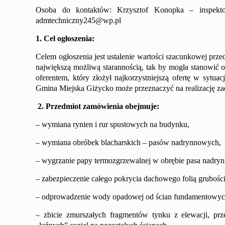
Osoba do kontaktów:
Krzysztof Konopka
–
inspek
admtechniczny245@wp.pl
1. Cel ogłoszenia:
Celem ogłoszenia jest ustalenie wartości szacunkowej prz
największą możliwą starannością, tak by mogła stanowić
oferentem, który złożył najkorzystniejszą ofertę w sytuac
Gmina Miejska Giżycko może przeznaczyć na realizację za
2. Przedmiot zamówienia obejmuje:
–
wymiana rynien i rur spustowych na budynku,
– wymiana obróbek blacharskich – pasów nadrynnowych,
–
wygrzanie papy termozgrzewalnej w obrębie pasa nadry
–
zabezpieczenie całego pokrycia dachowego folią grubośc
– odprowadzenie wody opadowej od ścian fundamentowyc
–
zbicie zmurszałych fragmentów tynku z elewacji, pr