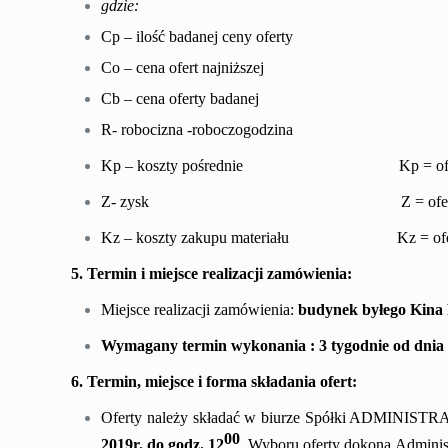
gdzie:
Cp – ilość badanej ceny oferty
Co – cena ofert najniższej
Cb – cena oferty badanej
R- robocizna -roboczogodzina
Kp – koszty pośrednie Kp = ofero
Z- zysk Z = oferowany
Kz – koszty zakupu materiału Kz = ofer
5. Termin i miejsce realizacji zamówienia:
Miejsce realizacji zamówienia:
budy
nek
byłego Kina 
W
ymagany termin wykonania :
3
tygodni
e
od dnia
6. Termin, miejsce i forma składania ofert:
Oferty należy składać w biurze Spółki ADMINIST
00
2
01
9
r. do godz. 1
2
. Wyboru oferty dokona
Adminis