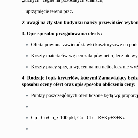
„luźnych” cegieł na pozostałych ścianach,
–
uprzątnięcie terenu prac.
Z uwagi na zły stan budynku należy przewidzieć wykon
3. Opis sposobu przygotowania oferty:
Oferta powinna zawierać stawki kosztorysowe na pod
Koszty materiałów wg cen zakupów netto, lecz nie w
Koszty pracy sprzętu wg cen najmu netto, lecz nie w
4. Rodzaje i opis kryteriów, którymi Zamawiający będz
sposobu oceny ofert oraz opis sposobu obliczenia ceny:
Punkty
poszczególnych
ofert liczone będą wg proporc
Cp= Co/Cb_x 100 pkt; Co i Cb = R+Kp+Z+Kz