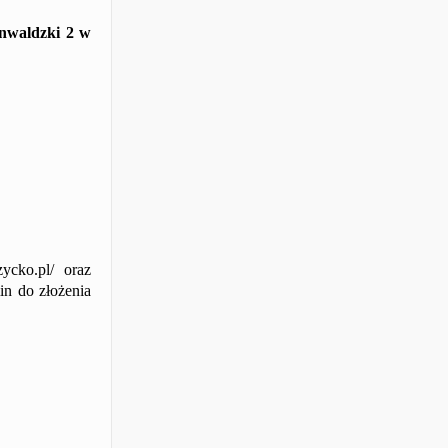
unwaldzki 2 w
zycko.pl/
oraz
in do złożenia