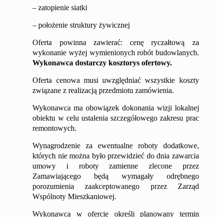
– zatopienie siatki
– położenie struktury żywicznej
Oferta powinna zawierać:
cenę ryczałtową za
wykonanie
wyżej wymienion
ych
rob
ót
budowlan
ych
.
Wykonawca dostarczy kosztorys ofertowy.
Oferta cenowa musi uwzględniać wszystkie koszty
związane z realizacją przedmiotu zamówienia.
Wykonawca ma obowiązek dokonania wizji lokalnej
obiektu w celu ustalenia szczegółowego zakresu prac
remontowych.
Wynagrodzenie za ewentualne roboty dodatkowe,
których nie można było przewidzieć do dnia zawarcia
umowy i roboty zamienne zlecone przez
Zamawiającego będą wymagały odrębnego
porozumienia zaakceptowanego przez Zarząd
Wspólnoty Mieszkaniowej.
Wykonawca w ofercie określi planowany termin