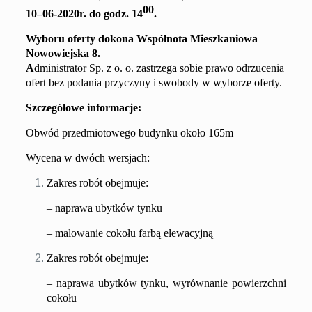
00
10
–
0
6
-20
20
r. do godz. 14
.
Wyboru oferty dokona
Wspólnota Mieszkaniowa
Nowowiejska 8.
A
dministrator Sp. z o. o. zastrzega sobie prawo odrzucenia
ofert bez podania przyczyny i swobody w wyborze oferty.
S
zczegółowe informacje:
Obwód przedmiotowego budynku około 165m
Wycena w dwóch wersjach:
Zakres robót obejmuje:
–
naprawa ubytków tynku
– malowanie cokołu farbą elewacyjną
Zakres robót obejmuje:
–
naprawa ubytków tynku,
wyrównanie powierzchni
cokołu