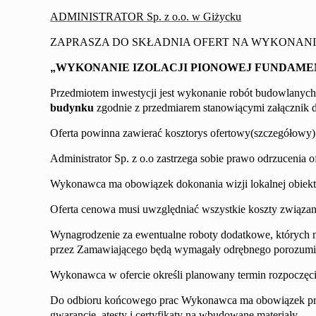
ADMINISTRATOR Sp. z o.o. w Giżycku
ZAPRASZA DO SKŁADNIA OFERT NA WYKONANI
„
WYKONANIE IZOLACJI PIONOWEJ FUNDAM
Przedmiotem inwestycji jest wykonanie robót budowlanyc
budynku
zgodnie z przedmiarem stanowiącym
i
załącznik d
Oferta powinna zawierać kosztorys ofertowy(szczegółowy
Administrator Sp. z o.o zastrzega sobie prawo odrzucenia 
Wykonawca ma obowiązek dokonania wizji lokalnej obiekt
Oferta cenowa musi uwzględniać wszystkie koszty związane
Wynagrodzenie za ewentualne roboty dodatkowe, których n
przez Zamawiającego będą wymagały odrębnego porozumi
Wykonawca w ofercie określi planowany termin rozpoczęcia
Do odbioru końcowego prac Wykonawca ma obowiązek prz
gwarancje, atesty i certyfikaty na wbudowane materiały.