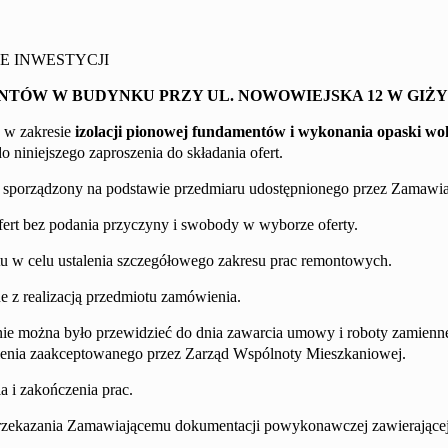
E INWESTYCJI
ENTÓW
W BUDYNKU PRZY UL.
NOWOWIEJSKA 12
W GIŻ
h w zakresie
izolacji pionowej fundamentów
i wykonania opaski wo
o niniejszego zaproszenia do składania ofert.
) sporządzony na podstawie przedmiaru udostępnionego przez Zamawia
ofert bez podania przyczyny i swobody w wyborze oferty.
u w celu ustalenia szczegółowego zakresu prac remontowych.
 z realizacją przedmiotu zamówienia.
ie można było przewidzieć do dnia zawarcia umowy i roboty zamienn
enia zaakceptowanego przez Zarząd Wspólnoty Mieszkaniowej.
 i zakończenia prac.
ekazania Zamawiającemu dokumentacji powykonawczej zawierającej