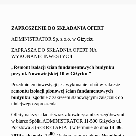
ZAPROSZENIE DO SKŁADANIA OFERT
ADMINISTRATOR Sp. z o.o. w Giżycku
ZAPRASZA DO SKŁADNIA OFERT NA
WYKONANIE INWESTYCJI
„
Remont izolacji ścian fundamentowych budynku
przy ul. Nowowiejskiej 10 w Gi
ż
ycku.
”
Przedmiotem inwestycji jest wykonanie robót w zakresie
remontu
izolacji pionowej ścian fundamentowych
budynku
zgodnie z
zakresem
stanowiącym
i
załącznik do
niniejszego zaproszenia.
Oferty należy składać
wraz z kosztorysami szczegółowymi
w biurze Spółki ADMINISTRATOR 11-500 Giżycko ul.
Pocztowa 3 (SEKRETARIAT) w terminie do dnia
1
4
–
0
6
-
00
201
9
r.
d
o godz. 1
2
. Wyboru oferty dokona
Wspólnota