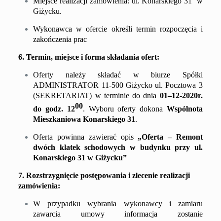
Miejsce realizacji zamówienia: ul. Konarskiego 31 w
Giżycku.
Wykonawca w ofercie określi termin rozpoczęcia i
zakończenia prac
6. Termin, miejsce i forma składania ofert:
Oferty należy składać w biurze Spółki
ADMINISTRATOR 11-500 Giżycko ul. Pocztowa 3
(SEKRETARIAT) w terminie do dnia
01
–
12
-2
0
20
r.
00
do godz. 1
2
. Wyboru oferty dokona
Wspólnota
Mieszkaniowa Ko
narskiego 31
.
Oferta powinna zawierać opis
„Oferta –
Rem
ont
dwóch
klat
ek schodowych
w budynku przy
ul.
Konarskiego 31
w Giżycku
”
7. Rozstrzygni
ę
cie postępowania i zlecenie realizacji
zamówienia:
W przypadku wybrania wykonawcy i zamiaru
zawarcia umowy informacja zostanie