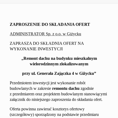
ZAPROSZENIE DO SKŁADANIA OFERT
ADMINISTRATOR Sp. z o.o. w Giżycku
ZAPRASZA DO SKŁADNIA OFERT NA
WYKONANIE INWESTYCJI
„
Remont dachu
na budynku mieszkalnym
wielorodzinnym zlokalizowanym
przy ul. Generała Zajączka 4
w
Giżyck
u
”
Przedmiotem inwestycji jest wykonanie robót
budowlanych w zakresie
remontu
dachu
zgodnie
z przedmiarem
oraz projektem budowlanym
stanowiącym
i
załącznik do niniejszego zaproszenia do składania ofert.
Oferta powinna zawierać kosztorys ofertowy
(szczegółowy) sporządzony na podstawie przedmiaru