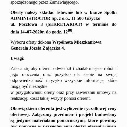
sporządzonego przez Zamawiającego.
Oferty należy składać
listownie lub
w biurze Spółki
ADMINISTRATOR
Sp. z o.o.,
11-500 Giżycko
ul. Pocztowa 3 (SEKRETARIAT) w terminie do
00
dnia
14
–
0
7
-20
20
r. do godz. 1
2
.
Wyboru oferty dokona
Wspólnota Mieszkaniowa
Generała Józefa Zajączka 4
.
Uwagi:
Zaleca się aby oferent odwiedził i zbadał miejsce robót i
jego otoczenia oraz pozyskał dla siebie na swoją
odpowiedzialność i ryzyko wszystkie informacje, które
mogą być niezbędne
w przygotowaniu oferty oraz przy zawieraniu umowy na
realizację; koszt takiej wizyty ponosi oferent.
Obowiązkiem oferenta jest wyliczenie ryczałtowej ceny
ofertowej. Załączon
y
przedmiar
i projekt budowlany
są
jedynie materiał
ami
pomocniczym
i
, któr
e
powin
n
y
być pomocn
e
w przygotowaniu oferty; oferent winien