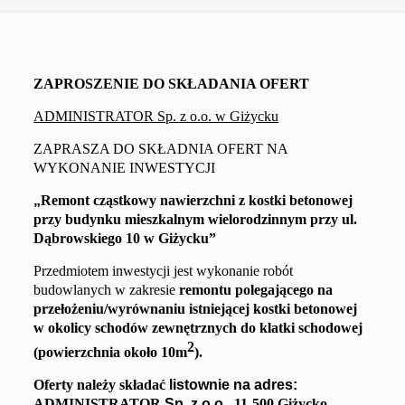
ZAPROSZENIE DO SKŁADANIA OFERT
ADMINISTRATOR Sp. z o.o. w Giżycku
ZAPRASZA DO SKŁADNIA OFERT NA
WYKONANIE INWESTYCJI
„
Remont
cząstkowy nawierzchni z kostki betonowej
przy
budynku
mieszkalnym wielorodzinnym przy ul.
Dąbrowskiego 10
w Giżycku
”
Przedmiotem inwestycji jest wykonanie robót
budowlanych w zakresie
remontu
polegającego na
przełożeniu/wyrównaniu istniejącej kostki betonowej
w okolicy schodów zewnętrznych do klatki schodowej
2
(
powierzchnia około 10m
).
Oferty należy składać
listownie na adres:
ADMINISTRATOR
Sp. z o.o.,
11-500 Giżycko,