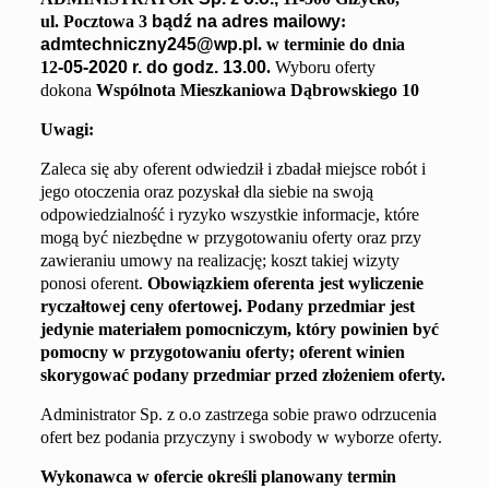
ul. Pocztowa 3
bądź na adres mailowy
:
admtechniczny245@wp.pl
.
w terminie do dnia
12
-05-2020 r. do godz. 13.00
.
Wyboru oferty
dokona
Wspólnota Mieszkaniowa
Dąbrowskiego 10
Uwagi:
Zaleca się aby oferent odwiedził i zbadał miejsce robót i
jego otoczenia oraz pozyskał dla siebie na swoją
odpowiedzialność i ryzyko wszystkie informacje, które
mogą być niezbędne w przygotowaniu oferty oraz przy
zawieraniu umowy na realizację; koszt takiej wizyty
ponosi oferent.
Obowiązkiem oferenta jest wyliczenie
ryczałtowej ceny ofertowej.
Podany
przedmiar
jest
jedynie materiał
e
m pomocniczym, któr
y
powin
ien
być
pomocn
y
w przygotowaniu oferty; oferent winien
skorygować podan
y
przedmiar przed złożeniem oferty.
Administrator Sp. z o.o zastrzega sobie prawo odrzucenia
ofert bez podania przyczyny i swobody w wyborze oferty.
Wykonawca w ofercie określi planowany termin