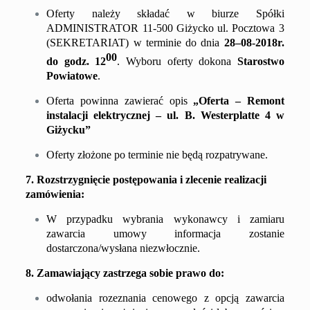
Oferty należy składać w biurze Spółki
ADMINISTRATOR 11-500 Giżycko ul. Pocztowa 3
(SEKRETARIAT) w terminie do dnia
28
–
0
8
-2
018r.
00
do godz. 1
2
. Wyboru oferty dokona
Starostwo
Powiatowe
.
Oferta powinna zawierać opis
„Oferta –
Remont
instalacji elektrycznej –
ul. B. Westerplatte 4
w
Giżycku
”
Oferty złożone po terminie nie będą rozpatrywane.
7. Rozstrzygni
ę
cie postępowania i zlecenie realizacji
zamówienia:
W przypadku wybrania wykonawcy i zamiaru
zawarcia umowy informacja zostanie
dostarczona/wysłana niezwłocznie.
8. Zamawiający zastrzega sobie prawo do:
odwołania rozeznania cenowego z opcją zawarcia