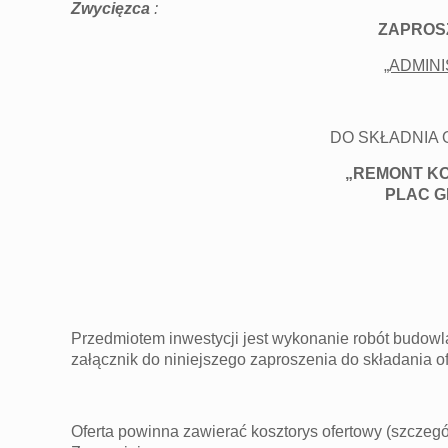
Zwycięzca
:
ZAPROS
„ADMINI
DO SKŁADNIA 
„REMONT KO
PLAC G
Przedmiotem inwestycji jest wykonanie robót budow
załącznik do niniejszego zaproszenia do składania of
Oferta powinna zawierać kosztorys ofertowy (szcze