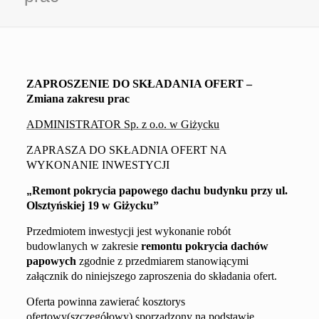
ZAPROSZENIE DO SKŁADANIA OFERT –
Zmiana zakresu prac
ADMINISTRATOR Sp. z o.o. w Giżycku
ZAPRASZA DO SKŁADNIA OFERT NA
WYKONANIE INWESTYCJI
„
Remont pokrycia papowego dachu budynku przy ul.
Olsztyńskiej 19 w Giżycku
”
Przedmiotem inwestycji jest wykonanie robót
budowlanych w zakresie
remontu pokrycia dach
ów
papo
wych
zgodnie z przedmiarem stanowiącym
i
załącznik do niniejszego zaproszenia do składania ofert.
Oferta powinna zawierać kosztorys
ofertowy(szczegółowy) sporządzony na podstawie