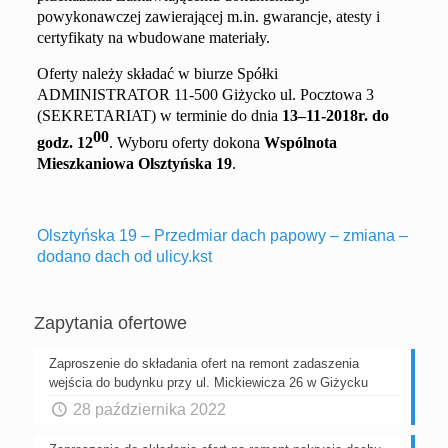
powykonawczej zawierającej m.in. gwarancje, atesty i
certyfikaty na wbudowane materiały.
Oferty należy składać w biurze Spółki
ADMINISTRATOR 11-500 Giżycko ul. Pocztowa 3
(SEKRETARIAT) w terminie do dnia
13
–
1
1
-2
018r. do
00
godz. 1
2
. Wyboru oferty dokona
Wspólnota
Mieszkaniowa
Olsztyńska 19
.
Olsztyńska 19 – Przedmiar dach papowy – zmiana –
dodano dach od ulicy.kst
Zapytania ofertowe
Zaproszenie do składania ofert na remont zadaszenia
wejścia do budynku przy ul. Mickiewicza 26 w Giżycku
28 października 2022