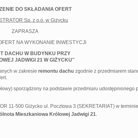
ZENIE DO SKŁADANIA OFERT
TRATOR Sp. z o.o. w Giżycku
ZAPRASZA
OFERT NA WYKONANIE INWESTYCJI
T DACHU W BUDYNKU PRZY
OWEJ JADWIGI 21 W GIŻYCKU”
lanych w zakresie
remontu dachu
zgodnie z przedmiarem sta
ert.
gółowy) sporządzony na podstawie przedmiaru udostępnionego 
TOR 11-500 Giżycko ul. Pocztowa 3 (SEKRETARIAT) w termini
lnota Mieszkaniowa Królowej Jadwigi 21
.