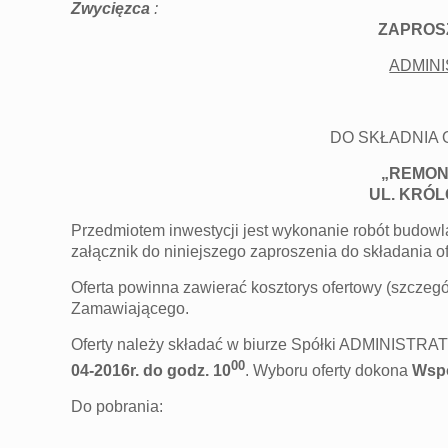
Zwycięzca
:
ZAPROS
ADMINIS
DO SKŁADNIA 
„REMON
UL. KRÓL
Przedmiotem inwestycji jest wykonanie robót budow
załącznik do niniejszego zaproszenia do składania of
Oferta powinna zawierać kosztorys ofertowy (szcze
Zamawiającego.
Oferty należy składać w biurze Spółki ADMINISTRA
00
04-2016r. do godz. 10
. Wyboru oferty dokona
Wspó
Do pobrania: