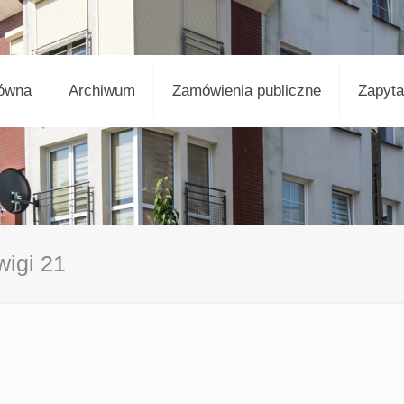
łówna
Archiwum
Zamówienia publiczne
Zapyta
wigi 21