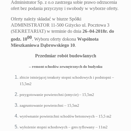
Administrator Sp. z o.o zastrzega sobie prawo odrzucenia
ofert bez podania przyczyny i swobody w wyborze oferty.
Oferty należy składać w biurze Spółki
ADMINISTRATOR 11-500 Giżycko ul. Pocztowa 3
(SEKRETARIAT) w terminie do dnia
26
–
0
4
-2018r. do
00
godz. 10
. Wyboru oferty dokona
Wspólnota
Mieszkaniowa
Dąbrowskiego 10
.
Przedmiar robót budowlanych
– remont schodów zewnętrznych do budynku
zbicie istniejącej terakoty stopni schodowych i podstopni –
15,5m2
przygotowanie powierzchni (zmycie) – 15,5m2
zagruntowanie powierzchni – 15,5m2
wyrównanie powierzchni schodów betonowych – 15,5 m2
wyłożenie stopni schodowych – gres ryflowany – 11m2