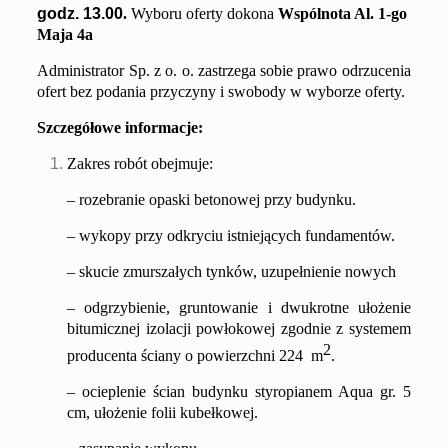
godz. 13.00
.
Wyboru oferty dokona
Wspólnota
Al. 1-go
Maja 4a
Administrator Sp. z o. o. zastrzega sobie prawo odrzucenia
ofert bez podania przyczyny i swobody w wyborze oferty.
S
zczegółowe informacje:
Zakres robót obejmuje:
– rozebranie opaski betonowej przy budynku
.
– wykopy przy odkryciu istniejących fundamentów.
– skucie zmurszałych tynków, uzupełnienie nowych
– odgrzybienie, gruntowanie i dwukrotne ułożenie
bitumicznej izolacji powłokowej zgodnie z systemem
2
producenta ścian
y
o powierzchni
224
m
.
– ocieplenie ścian budynku styropianem Aqua gr. 5
cm, ułożenie folii kubełkowej.