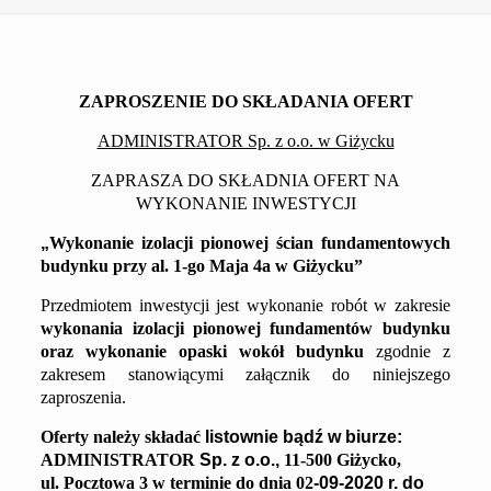
ZAPROSZENIE DO SKŁADANIA OFERT
ADMINISTRATOR Sp. z o.o. w Giżycku
ZAPRASZA DO SKŁADNIA OFERT NA
WYKONANIE INWESTYCJI
„
Wykonanie izolacji pionowej ścian fundamentowych
budynku
przy
al. 1-go Maja 4a
w Giżycku
”
Przedmiotem inwestycji jest wykonanie robót w zakresie
wykonania izolacji pionowej fundamentów budynku
oraz wykonanie opaski wokół budynku
zgodnie z
zakresem
stanowiącym
i
załącznik do niniejszego
zaproszenia.
Oferty należy składać
listownie bądź w biurze:
ADMINISTRATOR
Sp. z o.o.,
11-500 Giżycko,
ul. Pocztowa 3
w terminie do dnia 02
-09-2020 r. do