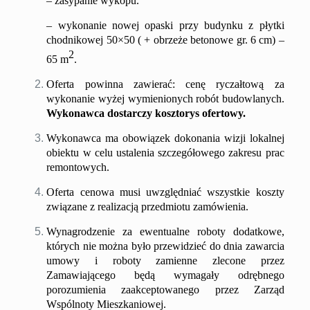
–
zasypanie wykopu.
– wykonanie nowej
opaski przy budynku z płytki
chodnikowej 50×50
(
+
obrzeże betonowe
gr. 6 cm)
–
2
65
m
.
Oferta powinna zawierać:
cenę ryczałtową za
wykonanie
wyżej wymienion
ych
rob
ót
budowlan
ych
.
Wykonawca dostarczy kosztorys ofertowy.
Wykonawca ma obowiązek dokonania wizji lokalnej
obiektu w celu ustalenia szczegółowego zakresu prac
remontowych.
Oferta cenowa musi uwzględniać wszystkie koszty
związane z realizacją przedmiotu zamówienia.
Wynagrodzenie za ewentualne roboty dodatkowe,
których nie można było przewidzieć do dnia zawarcia
umowy i roboty zamienne zlecone przez
Zamawiającego będą wymagały odrębnego
porozumienia zaakceptowanego przez Zarząd
Wspólnoty Mieszkaniowej.