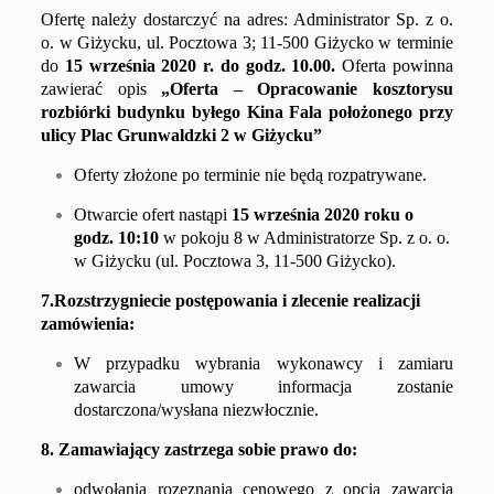
Ofertę należy dostarczyć na adres:
Administrator Sp. z o.
o.
w Giżycku,
u
l.
Pocztowa 3
; 11-500 Giżycko w terminie
do
1
5
września
20
20
r. do godz. 10.00.
Oferta powinna
zawierać opis
„Oferta –
Opracowanie kosztorysu
rozbiórki budynk
u
byłego Kina Fala
położonego przy
ulicy Plac Grunwaldzki 2
w Giżycku
”
Oferty złożone po terminie nie będą rozpatrywane.
Otwarcie ofert nastąpi
1
5
września
20
20
roku o
godz. 10:10
w pokoju
8
w
Administratorze Sp. z o. o.
w Giżycku (
u
l.
Pocztowa 3
, 11-500 Giżycko).
7.Rozstrzygniecie postępowania i zlecenie realizacji
zamówienia:
W przypadku wybrania wykonawcy i zamiaru
zawarcia umowy informacja zostanie
dostarczona/wysłana niezwłocznie.
8. Zamawiający zastrzega sobie prawo do:
odwołania rozeznania cenowego z opcją zawarcia