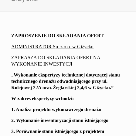
ZAPROSZENIE DO SKŁADANIA OFERT
ADMINISTRATOR Sp. z o.o. w Giżycku
ZAPRASZA DO SKŁAD
A
NIA OFERT NA
WYKONANIE INWESTYCJI
„
Wykonanie ekspertyzy
technicznej
dotyczącej stanu
technicznego
d
renażu odwadniającego
przy ul.
Kolejowej 22A oraz Żeglarskiej 2,4,6
w Giżycku.
”
W zakres ekspertyzy wchodzi:
1. Analiza projektu wykonawczego drenażu
2.
Wykonanie inwentaryzacji
stanu istniejącego
3. Porównanie stanu istniejącego
z projektem