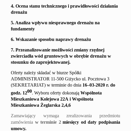
4
. Ocena stanu
technicznego
i prawidłowości działania
drenażu
5
. Analiza wpływu niesprawnego drenażu na
fundamenty
6
. Wskazanie sposobu naprawy drenażu
7. Przeanalizowanie możliwości
zmiany rzędnej
zwierciadła wód gruntowych w obrębie drenażu w
stosunku do zaprojektowanej.
Oferty należy składać w biurze Spółki
ADMINISTRATOR 11-500 Giżycko ul. Pocztowa 3
(SEKRETARIAT) w terminie do dnia
1
6
–
0
3
-20
20
r. do
00
godz. 1
2
. Wyboru oferty dokon
ają
Wspólnota
Mieszkaniowa
Kolejowa 22A
i
Wspólnota
Mieszkaniowa
Żeglarska 2,4,6
Zamawiający wymaga zrealizowania przedmiotu
zamówienia
w terminie
2
miesięcy
od daty podpisania
umowy.