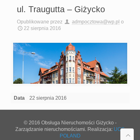
ul. Traugutta – Giżycko
Opublikowane przez
admpocztowa@wp.pl
o
22 sierpnia 2016
Data
22 sierpnia 2016
© 2016 Obsługa Nieruchomości Giżycko -
Zarządzanie nieruchomościami. Realizacja:
UCS
POLAND