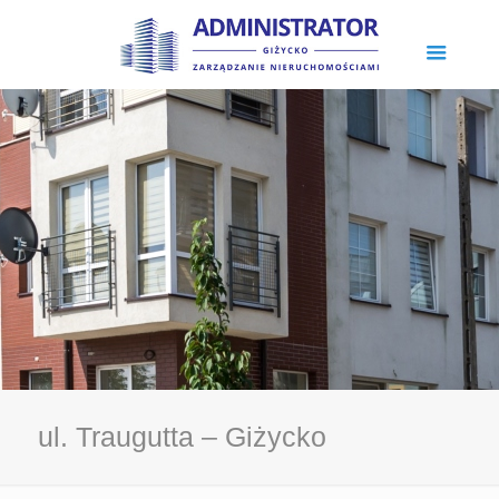
ul. Traugutta – Giżycko