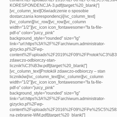
KORESPONDENCJA-3.pdf||target:%20_blank|”]
[vc_column_text]Oświadczenie o sposobie
dostarczania korespondencji[/vc_column_text]
[/vc_column][/vc_row][vc_row][vc_column
width=”1/2″][vc_icon icon_fontawesome=”fa fa-file-
pdf-o” color=”juicy_pink”
background_style=”rounded” size=”lg”
link=”url:https%3A%2F%2Farchiwum.administrator-
gizycko.pl%2Fwp-
content%2Fuploads%2F2019%2F09%2FProtok%C3%B
zdawczo-odbiorczy-stan-
licznik%C3%B3w.pdf||target:%20_blank|”]
[vc_column_text]Protokół zdawczo-odbiorczy – stan
liczników[/vc_column_text][/vc_column][vc_column
width=”1/2″][vc_icon icon_fontawesome=”fa fa-file-
pdf-o” color=”juicy_pink”
background_style=”rounded” size=”lg”
link=”url:https%3A%2F%2Farchiwum.administrator-
gizycko.pl%2Fwp-
content%2Fuploads%2F2016%2F09%2FPe%25C5%2582
na-zebranie-WM.pdf||target:%20_blank|”]