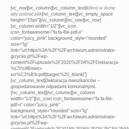
[vc_row][vc_column][vc_column_text]
kliknij w ikonę
aby pobrać plik
[/vc_column_text][vc_empty_space
height=”15px”][/vc_column][/vc_row][vc_row]
[vc_column width=”1/2″][vc_icon
icon_fontawesome=”fa fa-file-pdf-o”
color=”juicy_pink” background_style=”rounded”
size=”lg”
link=”url:https%3A%2F%2Farchiwum.administrator-
gizycko.pl%2Fwp-
content%2Fuploads%2F2020%2F04%2FDeklaracja-
%C5%9Bmieci-
wz%C3%B3r.pdf||target:%20_blank|”]
[vc_column_text]Deklaracja mieszkańców –
gospodarowanie odpadami komunalnymi.
[/vc_column_text][/vc_column][vc_column
width=”1/2″][vc_icon icon_fontawesome=”fa fa-file-
pdf-o” color=”juicy_pink”
background_style=”rounded” size=”lg”
link=”url:https%3A%2F%2Farchiwum.administrator-
gizycko.pl%2Fwp-
content%2Fuploads%2F2018%2F06%2FO%25C5%259